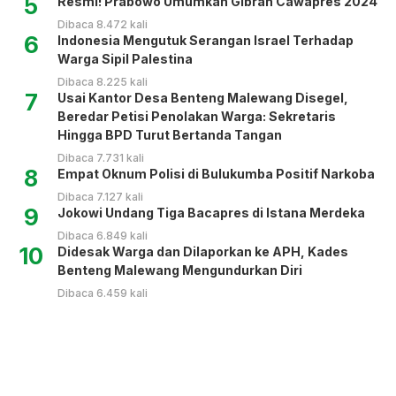
5
Resmi! Prabowo Umumkan Gibran Cawapres 2024
Dibaca 8.472 kali
6
Indonesia Mengutuk Serangan Israel Terhadap
Warga Sipil Palestina
Dibaca 8.225 kali
7
Usai Kantor Desa Benteng Malewang Disegel,
Beredar Petisi Penolakan Warga: Sekretaris
Hingga BPD Turut Bertanda Tangan
Dibaca 7.731 kali
8
Empat Oknum Polisi di Bulukumba Positif Narkoba
Dibaca 7.127 kali
9
Jokowi Undang Tiga Bacapres di Istana Merdeka
Dibaca 6.849 kali
10
Didesak Warga dan Dilaporkan ke APH, Kades
Benteng Malewang Mengundurkan Diri
Dibaca 6.459 kali