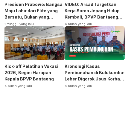
Presiden Prabowo: Bangsa
VIDEO: Arsad Targetkan
Maju Lahir dari Elite yang
Kerja Sama Jepang Hidup
Bersatu, Bukan yang
Kembali, BPVP Bantaeng
Terpecah
Siap Bangkitkan Jurusan
1 minggu yang lalu
4 bulan yang lalu
Otomotif
Kick-off Pelatihan Vokasi
Kronologi Kasus
2026, Begini Harapan
Pembunuhan di Bulukumba:
Kepala BPVP Bantaeng
Leher Digorok Usus Korban
Dikeluarkan
4 bulan yang lalu
4 bulan yang lalu