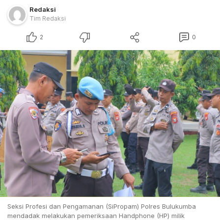
Redaksi
Tim Redaksi
2
0
Seksi Profesi dan Pengamanan (SiPropam) Polres Bulukumba
mendadak melakukan pemeriksaan Handphone (HP) milik