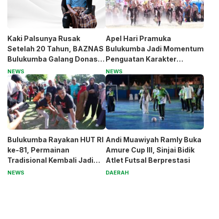
Kaki Palsunya Rusak
Apel Hari Pramuka
Setelah 20 Tahun, BAZNAS
Bulukumba Jadi Momentum
Bulukumba Galang Donasi
Penguatan Karakter
untuk Pak Pardi
Generasi Muda
NEWS
NEWS
Bulukumba Rayakan HUT RI
Andi Muawiyah Ramly Buka
ke-81, Permainan
Amure Cup III, Sinjai Bidik
Tradisional Kembali Jadi
Atlet Futsal Berprestasi
Magnet
NEWS
DAERAH