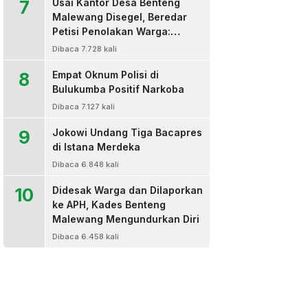
7
Usai Kantor Desa Benteng
Malewang Disegel, Beredar
Petisi Penolakan Warga:
Sekretaris Hingga BPD Turut
Dibaca 7.728 kali
Bertanda Tangan
8
Empat Oknum Polisi di
Bulukumba Positif Narkoba
Dibaca 7.127 kali
9
Jokowi Undang Tiga Bacapres
di Istana Merdeka
Dibaca 6.848 kali
10
Didesak Warga dan Dilaporkan
ke APH, Kades Benteng
Malewang Mengundurkan Diri
Dibaca 6.458 kali