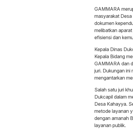
GAMMARA merupak
masyarakat Desa 
dokumen kependud
melibatkan aparat
efisiensi dan kem
Kepala Dinas Dukc
Kepala Bidang me
GAMMARA dan deng
juri. Dukungan ini
mengantarkan mere
Salah satu juri k
Dukcapil dalam me
Desa Kahayya. Sel
metode layanan 
dengan amanah Bu
layanan publik.