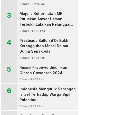
Dibaca 13.245 kali
3
Majelis Kehormatan MK
Putuskan Anwar Usman
Terbukti Lakukan Pelanggaran
Berat Kode Etik dan
Dibaca 11.562 kali
Diberhentikan
4
Prestisius Ballon d’Or Bukti
Ketangguhan Messi Dalam
Dunia Sepakbola
Dibaca 11.491 kali
5
Resmi! Prabowo Umumkan
Gibran Cawapres 2024
Dibaca 8.472 kali
6
Indonesia Mengutuk Serangan
Israel Terhadap Warga Sipil
Palestina
Dibaca 8.224 kali