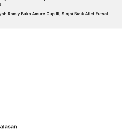
t
h Ramly Buka Amure Cup III, Sinjai Bidik Atlet Futsal
Balasan