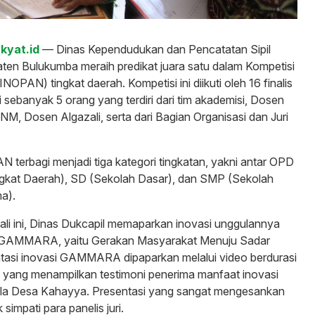
kyat.id
— Dinas Kependudukan dan Pencatatan Sipil
ten Bulukumba meraih predikat juara satu dalam Kompetisi
INOPAN) tingkat daerah. Kompetisi ini diikuti oleh 16 finalis
i sebanyak 5 orang yang terdiri dari tim akademisi, Dosen
, Dosen Algazali, serta dari Bagian Organisasi dan Juri
 terbagi menjadi tiga kategori tingkatan, yakni antar OPD
ngkat Daerah), SD (Sekolah Dasar), dan SMP (Sekolah
a).
ali ini, Dinas Dukcapil memaparkan inovasi unggulannya
a GAMMARA, yaitu Gerakan Masyarakat Menuju Sadar
tasi inovasi GAMMARA dipaparkan melalui video berdurasi
de yang menampilkan testimoni penerima manfaat inovasi
pala Desa Kahayya. Presentasi yang sangat mengesankan
k simpati para panelis juri.