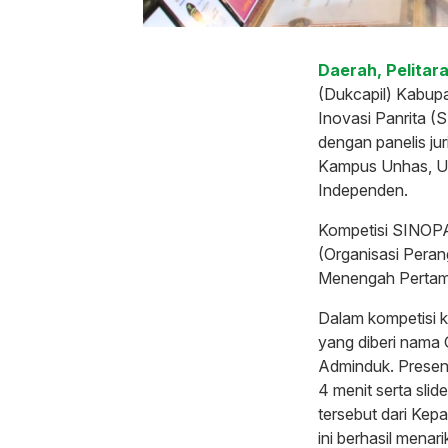
Daerah, Pelitara
(Dukcapil) Kabupa
Inovasi Panrita (S
dengan panelis jur
Kampus Unhas, UNM
Independen.
Kompetisi SINOPAN
(Organisasi Pera
Menengah Pertam
Dalam kompetisi k
yang diberi nam
Adminduk. Presen
4 menit serta sli
tersebut dari Ke
ini berhasil menari