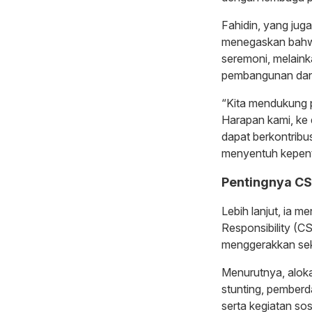
Fahidin, yang ju
menegaskan bahwa
seremoni, melain
pembangunan dan 
“Kita mendukung p
Harapan kami, ke
dapat berkontribu
menyentuh kepenti
Pentingnya C
Lebih lanjut, ia 
Responsibility (C
menggerakkan sekt
Menurutnya, alok
stunting, pember
serta kegiatan so