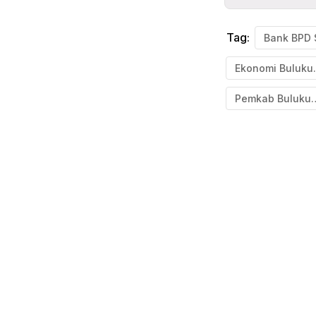
Tag:
Ekono
Pemkab B