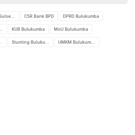
Bank BPD Sulselbar
CSR Bank BPD
DPRD Bulukumba
mi Bulukumba
KUR Bulukumba
MoU Bulukumba
ulukumba
Stunting Bulukumba
UMKM Bulukumba