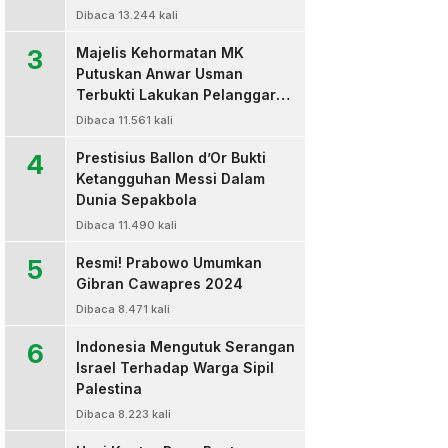
Dibaca 13.244 kali
3
Majelis Kehormatan MK
Putuskan Anwar Usman
Terbukti Lakukan Pelanggaran
Berat Kode Etik dan
Dibaca 11.561 kali
Diberhentikan
4
Prestisius Ballon d’Or Bukti
Ketangguhan Messi Dalam
Dunia Sepakbola
Dibaca 11.490 kali
5
Resmi! Prabowo Umumkan
Gibran Cawapres 2024
Dibaca 8.471 kali
6
Indonesia Mengutuk Serangan
Israel Terhadap Warga Sipil
Palestina
Dibaca 8.223 kali