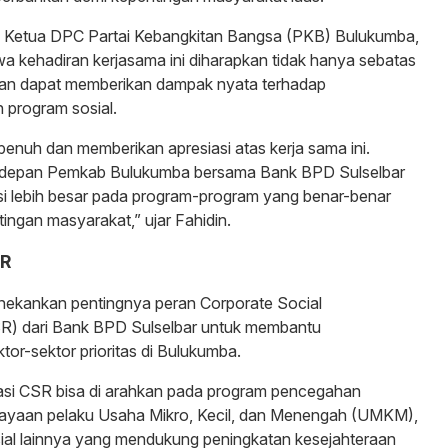
ga Ketua DPC Partai Kebangkitan Bangsa (PKB) Bulukumba,
 kehadiran kerjasama ini diharapkan tidak hanya sebatas
kan dapat memberikan dampak nyata terhadap
program sosial.
enuh dan memberikan apresiasi atas kerja sama ini.
 depan Pemkab Bulukumba bersama Bank BPD Sulselbar
si lebih besar pada program-program yang benar-benar
ngan masyarakat,” ujar Fahidin.
SR
menekankan pentingnya peran Corporate Social
SR) dari Bank BPD Sulselbar untuk membantu
or-sektor prioritas di Bulukumba.
asi CSR bisa di arahkan pada program pencegahan
dayaan pelaku Usaha Mikro, Kecil, dan Menengah (UMKM),
sial lainnya yang mendukung peningkatan kesejahteraan