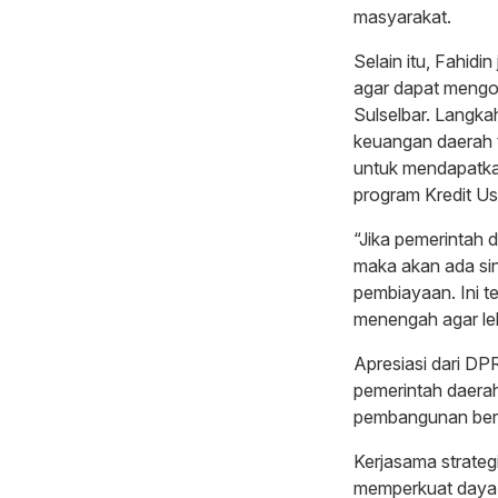
masyarakat.
Selain itu, Fahi
agar dapat mengo
Sulselbar. Langkah
keuangan daerah t
untuk mendapatka
program Kredit U
“Jika pemerintah
maka akan ada si
pembiayaan. Ini t
menengah agar le
Apresiasi dari DP
pemerintah daer
pembangunan berk
Kerjasama strateg
memperkuat daya 