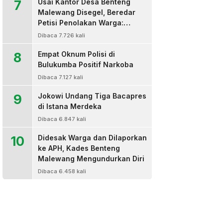
7
Usai Kantor Desa Benteng
Malewang Disegel, Beredar
Petisi Penolakan Warga:
Sekretaris Hingga BPD Turut
Dibaca 7.726 kali
Bertanda Tangan
8
Empat Oknum Polisi di
Bulukumba Positif Narkoba
Dibaca 7.127 kali
9
Jokowi Undang Tiga Bacapres
di Istana Merdeka
Dibaca 6.847 kali
10
Didesak Warga dan Dilaporkan
ke APH, Kades Benteng
Malewang Mengundurkan Diri
Dibaca 6.458 kali