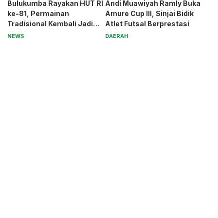
Bulukumba Rayakan HUT RI
Andi Muawiyah Ramly Buka
ke-81, Permainan
Amure Cup III, Sinjai Bidik
Tradisional Kembali Jadi
Atlet Futsal Berprestasi
Magnet
NEWS
DAERAH