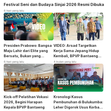
Festival Seni dan Budaya Sinjai 2026 Resmi Dibuka
6 hari yang lalu
Presiden Prabowo: Bangsa
VIDEO: Arsad Targetkan
Maju Lahir dari Elite yang
Kerja Sama Jepang Hidup
Bersatu, Bukan yang
Kembali, BPVP Bantaeng
Terpecah
Siap Bangkitkan Jurusan
6 hari yang lalu
4 bulan yang lalu
Otomotif
Kick-off Pelatihan Vokasi
Kronologi Kasus
2026, Begini Harapan
Pembunuhan di Bulukumba:
Kepala BPVP Bantaeng
Leher Digorok Usus Korban