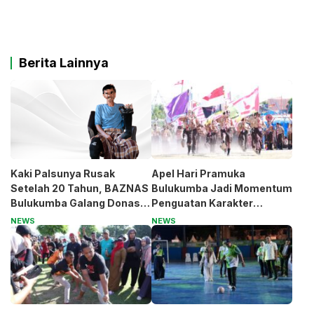
Berita Lainnya
Kaki Palsunya Rusak
Apel Hari Pramuka
Setelah 20 Tahun, BAZNAS
Bulukumba Jadi Momentum
Bulukumba Galang Donasi
Penguatan Karakter
untuk Pak Pardi
Generasi Muda
NEWS
NEWS