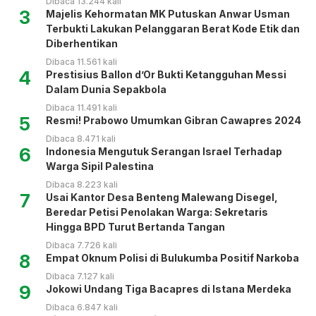
Dibaca 13.244 kali
3
Majelis Kehormatan MK Putuskan Anwar Usman
Terbukti Lakukan Pelanggaran Berat Kode Etik dan
Diberhentikan
Dibaca 11.561 kali
4
Prestisius Ballon d’Or Bukti Ketangguhan Messi
Dalam Dunia Sepakbola
Dibaca 11.491 kali
5
Resmi! Prabowo Umumkan Gibran Cawapres 2024
Dibaca 8.471 kali
6
Indonesia Mengutuk Serangan Israel Terhadap
Warga Sipil Palestina
Dibaca 8.223 kali
7
Usai Kantor Desa Benteng Malewang Disegel,
Beredar Petisi Penolakan Warga: Sekretaris
Hingga BPD Turut Bertanda Tangan
Dibaca 7.726 kali
8
Empat Oknum Polisi di Bulukumba Positif Narkoba
Dibaca 7.127 kali
9
Jokowi Undang Tiga Bacapres di Istana Merdeka
Dibaca 6.847 kali