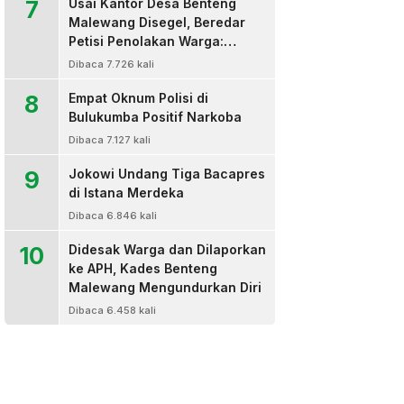
7
Usai Kantor Desa Benteng
Malewang Disegel, Beredar
Petisi Penolakan Warga:
Sekretaris Hingga BPD Turut
Dibaca 7.726 kali
Bertanda Tangan
8
Empat Oknum Polisi di
Bulukumba Positif Narkoba
Dibaca 7.127 kali
9
Jokowi Undang Tiga Bacapres
di Istana Merdeka
Dibaca 6.846 kali
10
Didesak Warga dan Dilaporkan
ke APH, Kades Benteng
Malewang Mengundurkan Diri
Dibaca 6.458 kali