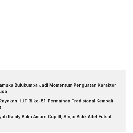
Pramuka Bulukumba Jadi Momentum Penguatan Karakter
uda
ayakan HUT RI ke-81, Permainan Tradisional Kembali
t
h Ramly Buka Amure Cup III, Sinjai Bidik Atlet Futsal