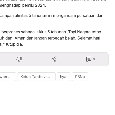
n menghadapi pemilu 2024.
sampai rutinitas 5 tahunan ini mengancam persatuan dan
u berproses sebagai siklus 5 tahunan. Tapi Negara tetap
utuh dan Aman dan jangan terpecah belah. Selamat hari
,” tutup dia.
0
Hari pahlawan nasional
Ketua Tanfidz NU Bulukumba
Kyai
PBNu