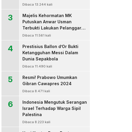
Dibaca 13.244 kali
3
Majelis Kehormatan MK
Putuskan Anwar Usman
Terbukti Lakukan Pelanggaran
Berat Kode Etik dan
Dibaca 11.561 kali
Diberhentikan
4
Prestisius Ballon d’Or Bukti
Ketangguhan Messi Dalam
Dunia Sepakbola
Dibaca 11.490 kali
5
Resmi! Prabowo Umumkan
Gibran Cawapres 2024
Dibaca 8.471 kali
6
Indonesia Mengutuk Serangan
Israel Terhadap Warga Sipil
Palestina
Dibaca 8.223 kali