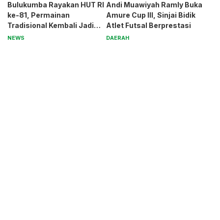
Bulukumba Rayakan HUT RI
Andi Muawiyah Ramly Buka
ke-81, Permainan
Amure Cup III, Sinjai Bidik
Tradisional Kembali Jadi
Atlet Futsal Berprestasi
Magnet
NEWS
DAERAH