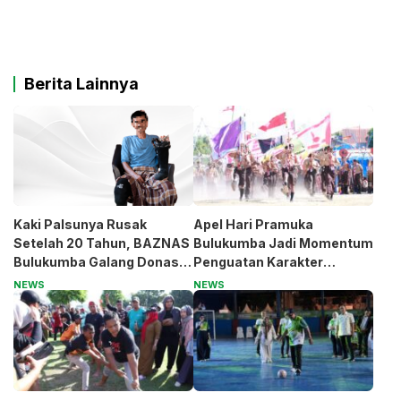
Berita Lainnya
Kaki Palsunya Rusak
Apel Hari Pramuka
Setelah 20 Tahun, BAZNAS
Bulukumba Jadi Momentum
Bulukumba Galang Donasi
Penguatan Karakter
untuk Pak Pardi
Generasi Muda
NEWS
NEWS