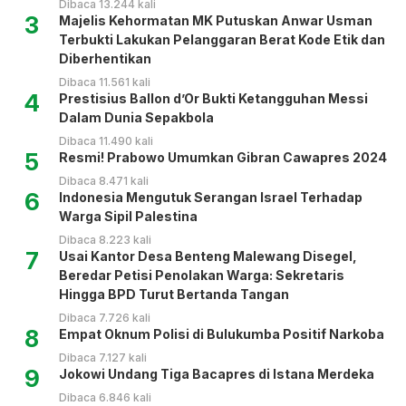
Dibaca 13.244 kali
3
Majelis Kehormatan MK Putuskan Anwar Usman
Terbukti Lakukan Pelanggaran Berat Kode Etik dan
Diberhentikan
Dibaca 11.561 kali
4
Prestisius Ballon d’Or Bukti Ketangguhan Messi
Dalam Dunia Sepakbola
Dibaca 11.490 kali
5
Resmi! Prabowo Umumkan Gibran Cawapres 2024
Dibaca 8.471 kali
6
Indonesia Mengutuk Serangan Israel Terhadap
Warga Sipil Palestina
Dibaca 8.223 kali
7
Usai Kantor Desa Benteng Malewang Disegel,
Beredar Petisi Penolakan Warga: Sekretaris
Hingga BPD Turut Bertanda Tangan
Dibaca 7.726 kali
8
Empat Oknum Polisi di Bulukumba Positif Narkoba
Dibaca 7.127 kali
9
Jokowi Undang Tiga Bacapres di Istana Merdeka
Dibaca 6.846 kali