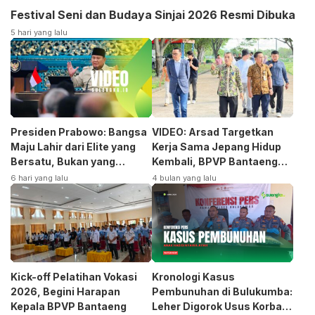
Festival Seni dan Budaya Sinjai 2026 Resmi Dibuka
5 hari yang lalu
Presiden Prabowo: Bangsa
VIDEO: Arsad Targetkan
Maju Lahir dari Elite yang
Kerja Sama Jepang Hidup
Bersatu, Bukan yang
Kembali, BPVP Bantaeng
Terpecah
Siap Bangkitkan Jurusan
6 hari yang lalu
4 bulan yang lalu
Otomotif
Kick-off Pelatihan Vokasi
Kronologi Kasus
2026, Begini Harapan
Pembunuhan di Bulukumba:
Kepala BPVP Bantaeng
Leher Digorok Usus Korban