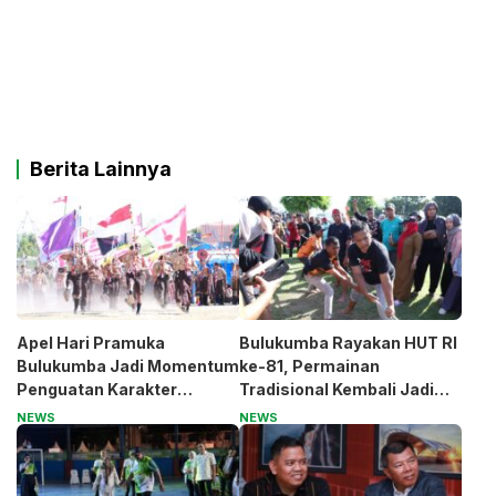
Berita Lainnya
Apel Hari Pramuka
Bulukumba Rayakan HUT RI
Bulukumba Jadi Momentum
ke-81, Permainan
Penguatan Karakter
Tradisional Kembali Jadi
Generasi Muda
Magnet
NEWS
NEWS