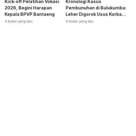
Kick-off Pelatihan Vokasi
Kronologi Kasus
2026, Begini Harapan
Pembunuhan di Bulukumba:
Kepala BPVP Bantaeng
Leher Digorok Usus Korban
Dikeluarkan
4 bulan yang lalu
4 bulan yang lalu