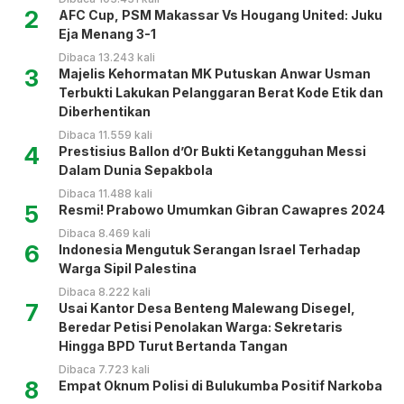
2
AFC Cup, PSM Makassar Vs Hougang United: Juku
Eja Menang 3-1
Dibaca 13.243 kali
3
Majelis Kehormatan MK Putuskan Anwar Usman
Terbukti Lakukan Pelanggaran Berat Kode Etik dan
Diberhentikan
Dibaca 11.559 kali
4
Prestisius Ballon d’Or Bukti Ketangguhan Messi
Dalam Dunia Sepakbola
Dibaca 11.488 kali
5
Resmi! Prabowo Umumkan Gibran Cawapres 2024
Dibaca 8.469 kali
6
Indonesia Mengutuk Serangan Israel Terhadap
Warga Sipil Palestina
Dibaca 8.222 kali
7
Usai Kantor Desa Benteng Malewang Disegel,
Beredar Petisi Penolakan Warga: Sekretaris
Hingga BPD Turut Bertanda Tangan
Dibaca 7.723 kali
8
Empat Oknum Polisi di Bulukumba Positif Narkoba