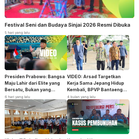
Festival Seni dan Budaya Sinjai 2026 Resmi Dibuka
5 hari yang lalu
Presiden Prabowo: Bangsa
VIDEO: Arsad Targetkan
Maju Lahir dari Elite yang
Kerja Sama Jepang Hidup
Bersatu, Bukan yang
Kembali, BPVP Bantaeng
Terpecah
Siap Bangkitkan Jurusan
6 hari yang lalu
4 bulan yang lalu
Otomotif