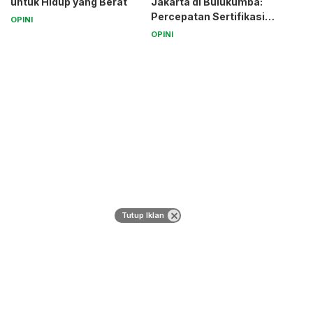
untuk Hidup yang Berat
Jakarta di Bulukumba:
Percepatan Sertifikasi
OPINI
Halal Bagi UMK
OPINI
Tutup Iklan