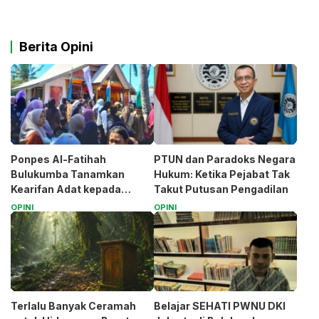
Berita Opini
Ponpes Al-Fatihah
PTUN dan Paradoks Negara
Bulukumba Tanamkan
Hukum: Ketika Pejabat Tak
Kearifan Adat kepada
Takut Putusan Pengadilan
Santri (Bagian 1)
OPINI
OPINI
Terlalu Banyak Ceramah
Belajar SEHATI PWNU DKI