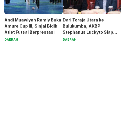
Andi Muawiyah Ramly Buka
Dari Toraja Utara ke
Amure Cup III, Sinjai Bidik
Bulukumba, AKBP
Atlet Futsal Berprestasi
Stephanus Luckyto Siap
Jaga Kamtibmas
DAERAH
DAERAH