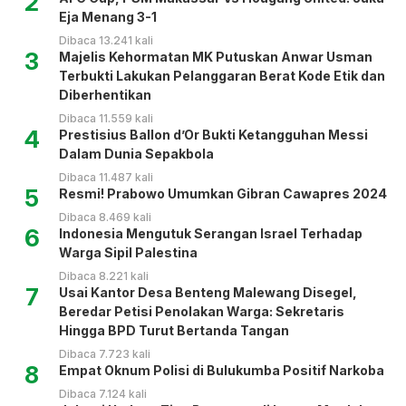
2
Eja Menang 3-1
Dibaca 13.241 kali
3
Majelis Kehormatan MK Putuskan Anwar Usman
Terbukti Lakukan Pelanggaran Berat Kode Etik dan
Diberhentikan
Dibaca 11.559 kali
4
Prestisius Ballon d’Or Bukti Ketangguhan Messi
Dalam Dunia Sepakbola
Dibaca 11.487 kali
5
Resmi! Prabowo Umumkan Gibran Cawapres 2024
Dibaca 8.469 kali
6
Indonesia Mengutuk Serangan Israel Terhadap
Warga Sipil Palestina
Dibaca 8.221 kali
7
Usai Kantor Desa Benteng Malewang Disegel,
Beredar Petisi Penolakan Warga: Sekretaris
Hingga BPD Turut Bertanda Tangan
Dibaca 7.723 kali
8
Empat Oknum Polisi di Bulukumba Positif Narkoba
Dibaca 7.124 kali