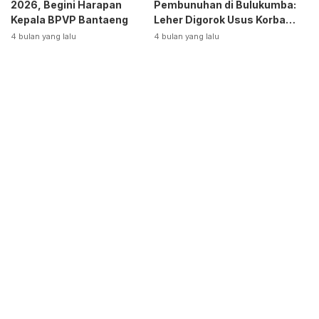
2026, Begini Harapan
Pembunuhan di Bulukumba:
Kepala BPVP Bantaeng
Leher Digorok Usus Korban
Dikeluarkan
4 bulan yang lalu
4 bulan yang lalu