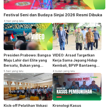
Festival Seni dan Budaya Sinjai 2026 Resmi Dibuka
4 hari yang lalu
Presiden Prabowo: Bangsa
VIDEO: Arsad Targetkan
Maju Lahir dari Elite yang
Kerja Sama Jepang Hidup
Bersatu, Bukan yang
Kembali, BPVP Bantaeng
Terpecah
Siap Bangkitkan Jurusan
5 hari yang lalu
4 bulan yang lalu
Otomotif
Kick-off Pelatihan Vokasi
Kronologi Kasus