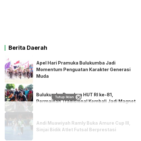
Berita Daerah
Apel Hari Pramuka Bulukumba Jadi
Momentum Penguatan Karakter Generasi
Muda
Bulukumba Rayakan HUT RI ke-81,
Tutup Iklan
Permainan Tradisional Kembali Jadi Magnet
Andi Muawiyah Ramly Buka Amure Cup III,
Sinjai Bidik Atlet Futsal Berprestasi