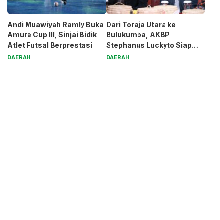
Andi Muawiyah Ramly Buka
Dari Toraja Utara ke
Amure Cup III, Sinjai Bidik
Bulukumba, AKBP
Atlet Futsal Berprestasi
Stephanus Luckyto Siap
Jaga Kamtibmas
DAERAH
DAERAH