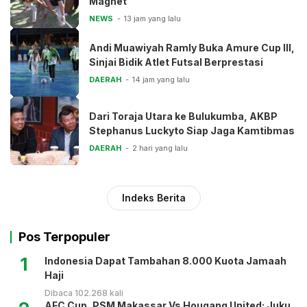
Magnet
NEWS
13 jam yang lalu
Andi Muawiyah Ramly Buka Amure Cup III,
Sinjai Bidik Atlet Futsal Berprestasi
DAERAH
14 jam yang lalu
Dari Toraja Utara ke Bulukumba, AKBP
Stephanus Luckyto Siap Jaga Kamtibmas
DAERAH
2 hari yang lalu
Indeks Berita
Pos Terpopuler
1
Indonesia Dapat Tambahan 8.000 Kuota Jamaah
Haji
Dibaca 102.268 kali
AFC Cup, PSM Makassar Vs Hougang United: Juku