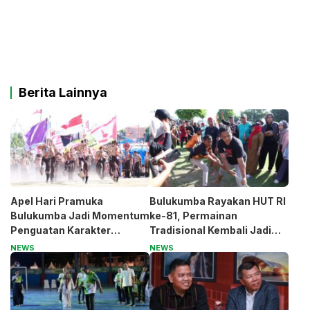
Berita Lainnya
Apel Hari Pramuka
Bulukumba Rayakan HUT RI
Bulukumba Jadi Momentum
ke-81, Permainan
Penguatan Karakter
Tradisional Kembali Jadi
Generasi Muda
Magnet
NEWS
NEWS