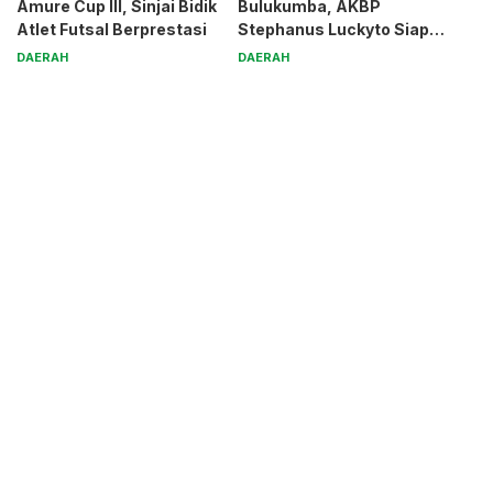
Amure Cup III, Sinjai Bidik
Bulukumba, AKBP
Atlet Futsal Berprestasi
Stephanus Luckyto Siap
Jaga Kamtibmas
DAERAH
DAERAH