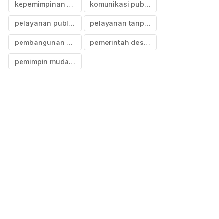
kepemimpinan merakyat
komunikasi publik desa
pelayanan publik desa
pelayanan tanpa sekat
pembangunan sosial desa
pemerintah desa ujungloe
pemimpin mudah ditemui