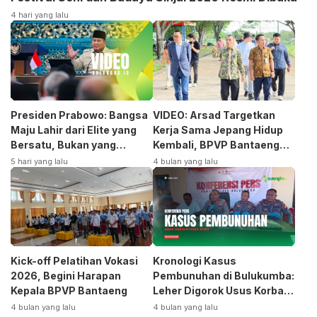
4 hari yang lalu
Presiden Prabowo: Bangsa
VIDEO: Arsad Targetkan
Maju Lahir dari Elite yang
Kerja Sama Jepang Hidup
Bersatu, Bukan yang
Kembali, BPVP Bantaeng
Terpecah
Siap Bangkitkan Jurusan
5 hari yang lalu
4 bulan yang lalu
Otomotif
Kick-off Pelatihan Vokasi
Kronologi Kasus
2026, Begini Harapan
Pembunuhan di Bulukumba:
Kepala BPVP Bantaeng
Leher Digorok Usus Korban
Dikeluarkan
4 bulan yang lalu
4 bulan yang lalu