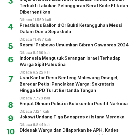
3
Terbukti Lakukan Pelanggaran Berat Kode Etik dan
Diberhentikan
Dibaca 11.559 kali
4
Prestisius Ballon d’Or Bukti Ketangguhan Messi
Dalam Dunia Sepakbola
Dibaca 11.487 kali
5
Resmi! Prabowo Umumkan Gibran Cawapres 2024
Dibaca 8.469 kali
6
Indonesia Mengutuk Serangan Israel Terhadap
Warga Sipil Palestina
Dibaca 8.222 kali
7
Usai Kantor Desa Benteng Malewang Disegel,
Beredar Petisi Penolakan Warga: Sekretaris
Hingga BPD Turut Bertanda Tangan
Dibaca 7.723 kali
8
Empat Oknum Polisi di Bulukumba Positif Narkoba
Dibaca 7.124 kali
9
Jokowi Undang Tiga Bacapres di Istana Merdeka
Dibaca 6.844 kali
10
Didesak Warga dan Dilaporkan ke APH, Kades