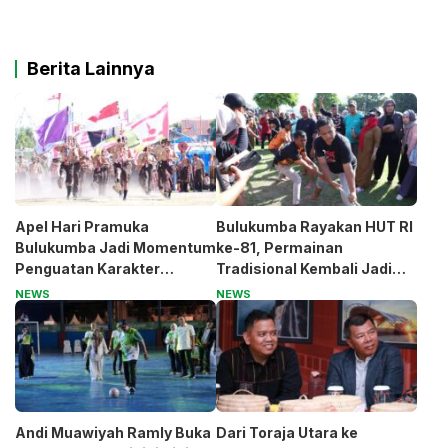
Berita Lainnya
Apel Hari Pramuka
Bulukumba Rayakan HUT RI
Bulukumba Jadi Momentum
ke-81, Permainan
Penguatan Karakter
Tradisional Kembali Jadi
Generasi Muda
Magnet
NEWS
NEWS
Andi Muawiyah Ramly Buka
Dari Toraja Utara ke