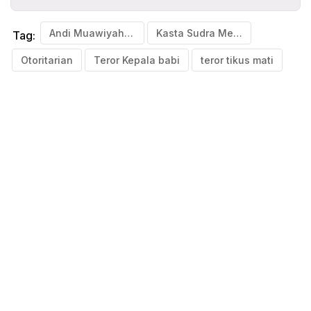
Andi Muawiyah Ramly
Kasta Sudra Memegang Senjata
Tag:
Otoritarian
Teror Kepala babi
teror tikus mati