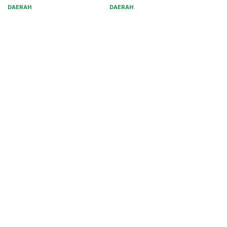
Jaga Kamtibmas
DAERAH
DAERAH