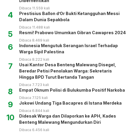
Diberhentikan
Dibaca 11.559 kali
4
Prestisius Ballon d’Or Bukti Ketangguhan Messi
Dalam Dunia Sepakbola
Dibaca 11.488 kali
5
Resmi! Prabowo Umumkan Gibran Cawapres 2024
Dibaca 8.469 kali
6
Indonesia Mengutuk Serangan Israel Terhadap
Warga Sipil Palestina
Dibaca 8.222 kali
7
Usai Kantor Desa Benteng Malewang Disegel,
Beredar Petisi Penolakan Warga: Sekretaris
Hingga BPD Turut Bertanda Tangan
Dibaca 7.723 kali
8
Empat Oknum Polisi di Bulukumba Positif Narkoba
Dibaca 7.125 kali
9
Jokowi Undang Tiga Bacapres di Istana Merdeka
Dibaca 6.844 kali
10
Didesak Warga dan Dilaporkan ke APH, Kades
Benteng Malewang Mengundurkan Diri
Dibaca 6.456 kali