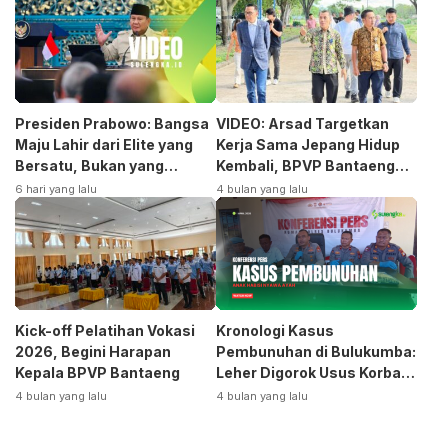
Presiden Prabowo: Bangsa
VIDEO: Arsad Targetkan
Maju Lahir dari Elite yang
Kerja Sama Jepang Hidup
Bersatu, Bukan yang
Kembali, BPVP Bantaeng
Terpecah
Siap Bangkitkan Jurusan
6 hari yang lalu
4 bulan yang lalu
Otomotif
Kick-off Pelatihan Vokasi
Kronologi Kasus
2026, Begini Harapan
Pembunuhan di Bulukumba:
Kepala BPVP Bantaeng
Leher Digorok Usus Korban
Dikeluarkan
4 bulan yang lalu
4 bulan yang lalu