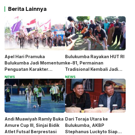
Berita Lainnya
Apel Hari Pramuka
Bulukumba Rayakan HUT RI
Bulukumba Jadi Momentum
ke-81, Permainan
Penguatan Karakter
Tradisional Kembali Jadi
Generasi Muda
Magnet
NEWS
NEWS
Andi Muawiyah Ramly Buka
Dari Toraja Utara ke
Amure Cup III, Sinjai Bidik
Bulukumba, AKBP
Atlet Futsal Berprestasi
Stephanus Luckyto Siap