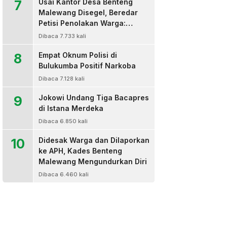
7
Usai Kantor Desa Benteng
Malewang Disegel, Beredar
Petisi Penolakan Warga:
Sekretaris Hingga BPD Turut
Dibaca 7.733 kali
Bertanda Tangan
8
Empat Oknum Polisi di
Bulukumba Positif Narkoba
Dibaca 7.128 kali
9
Jokowi Undang Tiga Bacapres
di Istana Merdeka
Dibaca 6.850 kali
10
Didesak Warga dan Dilaporkan
ke APH, Kades Benteng
Malewang Mengundurkan Diri
Dibaca 6.460 kali