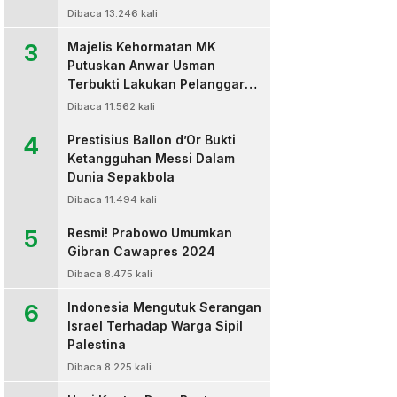
Dibaca 13.246 kali
3
Majelis Kehormatan MK
Putuskan Anwar Usman
Terbukti Lakukan Pelanggaran
Berat Kode Etik dan
Dibaca 11.562 kali
Diberhentikan
4
Prestisius Ballon d’Or Bukti
Ketangguhan Messi Dalam
Dunia Sepakbola
Dibaca 11.494 kali
5
Resmi! Prabowo Umumkan
Gibran Cawapres 2024
Dibaca 8.475 kali
6
Indonesia Mengutuk Serangan
Israel Terhadap Warga Sipil
Palestina
Dibaca 8.225 kali