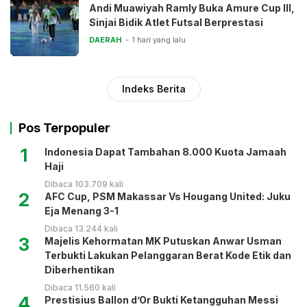
Andi Muawiyah Ramly Buka Amure Cup III,
Sinjai Bidik Atlet Futsal Berprestasi
DAERAH
1 hari yang lalu
Indeks Berita
Pos Terpopuler
1
Indonesia Dapat Tambahan 8.000 Kuota Jamaah
Haji
Dibaca 103.709 kali
2
AFC Cup, PSM Makassar Vs Hougang United: Juku
Eja Menang 3-1
Dibaca 13.244 kali
3
Majelis Kehormatan MK Putuskan Anwar Usman
Terbukti Lakukan Pelanggaran Berat Kode Etik dan
Diberhentikan
Dibaca 11.560 kali
4
Prestisius Ballon d’Or Bukti Ketangguhan Messi