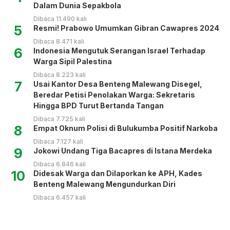
Dalam Dunia Sepakbola
Dibaca 11.490 kali
5
Resmi! Prabowo Umumkan Gibran Cawapres 2024
Dibaca 8.471 kali
6
Indonesia Mengutuk Serangan Israel Terhadap
Warga Sipil Palestina
Dibaca 8.223 kali
7
Usai Kantor Desa Benteng Malewang Disegel,
Beredar Petisi Penolakan Warga: Sekretaris
Hingga BPD Turut Bertanda Tangan
Dibaca 7.725 kali
8
Empat Oknum Polisi di Bulukumba Positif Narkoba
Dibaca 7.127 kali
9
Jokowi Undang Tiga Bacapres di Istana Merdeka
Dibaca 6.846 kali
10
Didesak Warga dan Dilaporkan ke APH, Kades
Benteng Malewang Mengundurkan Diri
Dibaca 6.457 kali