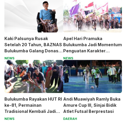
Kaki Palsunya Rusak
Apel Hari Pramuka
Setelah 20 Tahun, BAZNAS
Bulukumba Jadi Momentum
Bulukumba Galang Donasi
Penguatan Karakter
untuk Pak Pardi
Generasi Muda
NEWS
NEWS
Bulukumba Rayakan HUT RI
Andi Muawiyah Ramly Buka
ke-81, Permainan
Amure Cup III, Sinjai Bidik
Tradisional Kembali Jadi
Atlet Futsal Berprestasi
Magnet
NEWS
DAERAH