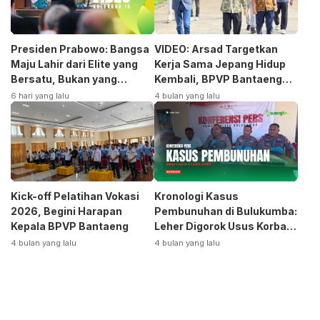
Presiden Prabowo: Bangsa
VIDEO: Arsad Targetkan
Maju Lahir dari Elite yang
Kerja Sama Jepang Hidup
Bersatu, Bukan yang
Kembali, BPVP Bantaeng
Terpecah
Siap Bangkitkan Jurusan
6 hari yang lalu
4 bulan yang lalu
Otomotif
Kick-off Pelatihan Vokasi
Kronologi Kasus
2026, Begini Harapan
Pembunuhan di Bulukumba:
Kepala BPVP Bantaeng
Leher Digorok Usus Korban
Dikeluarkan
4 bulan yang lalu
4 bulan yang lalu