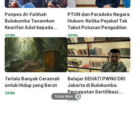
Ponpes Al-Fatihah
PTUN dan Paradoks Negara
Bulukumba Tanamkan
Hukum: Ketika Pejabat Tak
Kearifan Adat kepada
Takut Putusan Pengadilan
Santri (Bagian 1)
OPINI
OPINI
Terlalu Banyak Ceramah
Belajar SEHATI PWNU DKI
untuk Hidup yang Berat
Jakarta di Bulukumba:
Percepatan Sertifikasi
OPINI
Tutup Iklan
Halal Bagi UMK
OPINI