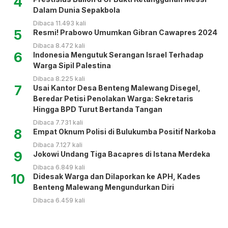
4
Dalam Dunia Sepakbola
Dibaca 11.493 kali
5
Resmi! Prabowo Umumkan Gibran Cawapres 2024
Dibaca 8.472 kali
6
Indonesia Mengutuk Serangan Israel Terhadap
Warga Sipil Palestina
Dibaca 8.225 kali
7
Usai Kantor Desa Benteng Malewang Disegel,
Beredar Petisi Penolakan Warga: Sekretaris
Hingga BPD Turut Bertanda Tangan
Dibaca 7.731 kali
8
Empat Oknum Polisi di Bulukumba Positif Narkoba
Dibaca 7.127 kali
9
Jokowi Undang Tiga Bacapres di Istana Merdeka
Dibaca 6.849 kali
10
Didesak Warga dan Dilaporkan ke APH, Kades
Benteng Malewang Mengundurkan Diri
Dibaca 6.459 kali