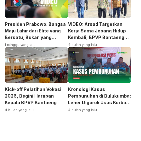
Presiden Prabowo: Bangsa
VIDEO: Arsad Targetkan
Maju Lahir dari Elite yang
Kerja Sama Jepang Hidup
Bersatu, Bukan yang
Kembali, BPVP Bantaeng
Terpecah
Siap Bangkitkan Jurusan
1 minggu yang lalu
4 bulan yang lalu
Otomotif
Kick-off Pelatihan Vokasi
Kronologi Kasus
2026, Begini Harapan
Pembunuhan di Bulukumba:
Kepala BPVP Bantaeng
Leher Digorok Usus Korban
Dikeluarkan
4 bulan yang lalu
4 bulan yang lalu