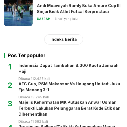
Andi Muawiyah Ramly Buka Amure Cup III,
Sinjai Bidik Atlet Futsal Berprestasi
DAERAH
3 hari yang lalu
Indeks Berita
Pos Terpopuler
1
Indonesia Dapat Tambahan 8.000 Kuota Jamaah
Haji
Dibaca 112.425 kali
2
AFC Cup, PSM Makassar Vs Hougang United: Juku
Eja Menang 3-1
Dibaca 13.245 kali
3
Majelis Kehormatan MK Putuskan Anwar Usman
Terbukti Lakukan Pelanggaran Berat Kode Etik dan
Diberhentikan
Dibaca 11.562 kali
Prestisius Ballon d’Or Bukti Ketangguhan Messi