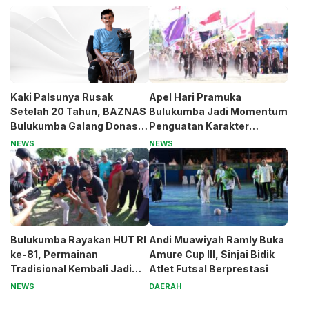
Kaki Palsunya Rusak
Apel Hari Pramuka
Setelah 20 Tahun, BAZNAS
Bulukumba Jadi Momentum
Bulukumba Galang Donasi
Penguatan Karakter
untuk Pak Pardi
Generasi Muda
NEWS
NEWS
Bulukumba Rayakan HUT RI
Andi Muawiyah Ramly Buka
ke-81, Permainan
Amure Cup III, Sinjai Bidik
Tradisional Kembali Jadi
Atlet Futsal Berprestasi
Magnet
NEWS
DAERAH