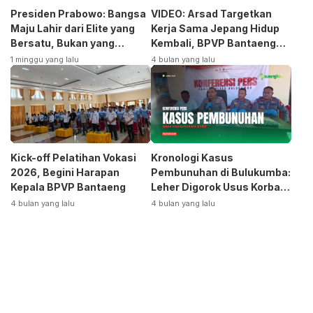
Presiden Prabowo: Bangsa
VIDEO: Arsad Targetkan
Maju Lahir dari Elite yang
Kerja Sama Jepang Hidup
Bersatu, Bukan yang
Kembali, BPVP Bantaeng
Terpecah
Siap Bangkitkan Jurusan
1 minggu yang lalu
4 bulan yang lalu
Otomotif
Kick-off Pelatihan Vokasi
Kronologi Kasus
2026, Begini Harapan
Pembunuhan di Bulukumba:
Kepala BPVP Bantaeng
Leher Digorok Usus Korban
Dikeluarkan
4 bulan yang lalu
4 bulan yang lalu