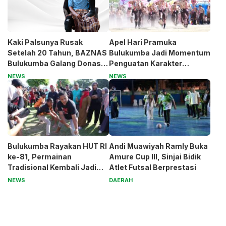
Kaki Palsunya Rusak
Apel Hari Pramuka
Setelah 20 Tahun, BAZNAS
Bulukumba Jadi Momentum
Bulukumba Galang Donasi
Penguatan Karakter
untuk Pak Pardi
Generasi Muda
NEWS
NEWS
Bulukumba Rayakan HUT RI
Andi Muawiyah Ramly Buka
ke-81, Permainan
Amure Cup III, Sinjai Bidik
Tradisional Kembali Jadi
Atlet Futsal Berprestasi
Magnet
NEWS
DAERAH