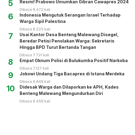
5
Resmi! Prabowo Umumkan Gibran Cawapres 2024
Dibaca 8.472 kali
6
Indonesia Mengutuk Serangan Israel Terhadap
Warga Sipil Palestina
Dibaca 8.225 kali
7
Usai Kantor Desa Benteng Malewang Disegel,
Beredar Petisi Penolakan Warga: Sekretaris
Hingga BPD Turut Bertanda Tangan
Dibaca 7.731 kali
8
Empat Oknum Polisi di Bulukumba Positif Narkoba
Dibaca 7.127 kali
9
Jokowi Undang Tiga Bacapres di Istana Merdeka
Dibaca 6.849 kali
10
Didesak Warga dan Dilaporkan ke APH, Kades
Benteng Malewang Mengundurkan Diri
Dibaca 6.459 kali