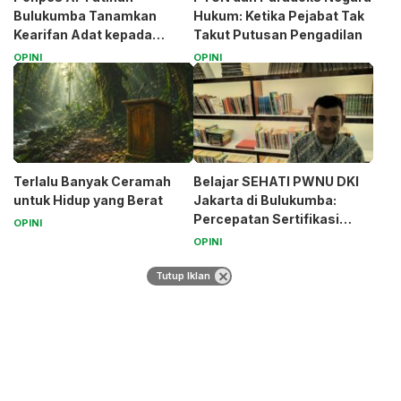
Bulukumba Tanamkan
Hukum: Ketika Pejabat Tak
Kearifan Adat kepada
Takut Putusan Pengadilan
Santri (Bagian 1)
OPINI
OPINI
Terlalu Banyak Ceramah
Belajar SEHATI PWNU DKI
untuk Hidup yang Berat
Jakarta di Bulukumba:
Percepatan Sertifikasi
OPINI
Halal Bagi UMK
OPINI
Tutup Iklan