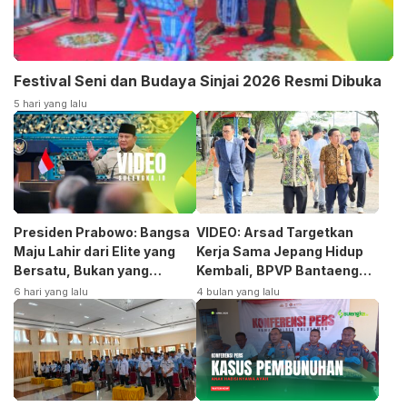
Festival Seni dan Budaya Sinjai 2026 Resmi Dibuka
5 hari yang lalu
Presiden Prabowo: Bangsa
VIDEO: Arsad Targetkan
Maju Lahir dari Elite yang
Kerja Sama Jepang Hidup
Bersatu, Bukan yang
Kembali, BPVP Bantaeng
Terpecah
Siap Bangkitkan Jurusan
6 hari yang lalu
4 bulan yang lalu
Otomotif