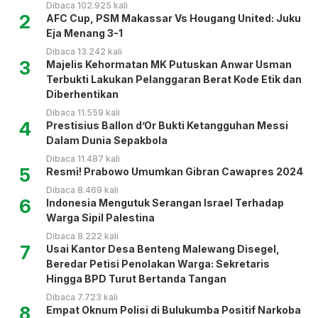
Dibaca 102.925 kali
2
AFC Cup, PSM Makassar Vs Hougang United: Juku
Eja Menang 3-1
Dibaca 13.242 kali
3
Majelis Kehormatan MK Putuskan Anwar Usman
Terbukti Lakukan Pelanggaran Berat Kode Etik dan
Diberhentikan
Dibaca 11.559 kali
4
Prestisius Ballon d’Or Bukti Ketangguhan Messi
Dalam Dunia Sepakbola
Dibaca 11.487 kali
5
Resmi! Prabowo Umumkan Gibran Cawapres 2024
Dibaca 8.469 kali
6
Indonesia Mengutuk Serangan Israel Terhadap
Warga Sipil Palestina
Dibaca 8.222 kali
7
Usai Kantor Desa Benteng Malewang Disegel,
Beredar Petisi Penolakan Warga: Sekretaris
Hingga BPD Turut Bertanda Tangan
Dibaca 7.723 kali
8
Empat Oknum Polisi di Bulukumba Positif Narkoba