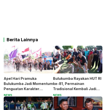
Berita Lainnya
Apel Hari Pramuka
Bulukumba Rayakan HUT RI
Bulukumba Jadi Momentum
ke-81, Permainan
Penguatan Karakter
Tradisional Kembali Jadi
Generasi Muda
Magnet
NEWS
NEWS