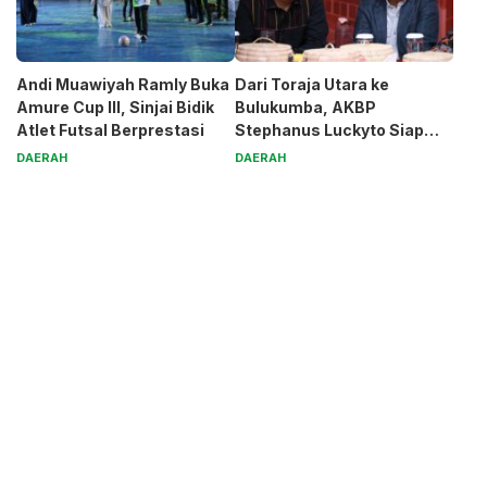
Andi Muawiyah Ramly Buka
Dari Toraja Utara ke
Amure Cup III, Sinjai Bidik
Bulukumba, AKBP
Atlet Futsal Berprestasi
Stephanus Luckyto Siap
Jaga Kamtibmas
DAERAH
DAERAH