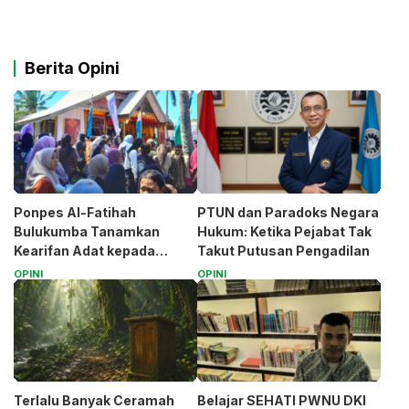
Berita Opini
Ponpes Al-Fatihah
PTUN dan Paradoks Negara
Bulukumba Tanamkan
Hukum: Ketika Pejabat Tak
Kearifan Adat kepada
Takut Putusan Pengadilan
Santri (Bagian 1)
OPINI
OPINI
Terlalu Banyak Ceramah
Belajar SEHATI PWNU DKI