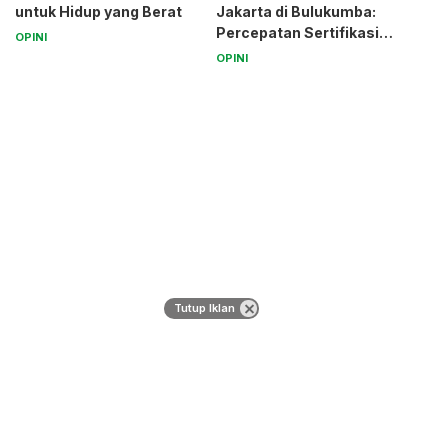
untuk Hidup yang Berat
Jakarta di Bulukumba:
Percepatan Sertifikasi
OPINI
Halal Bagi UMK
OPINI
Tutup Iklan