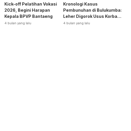
Kick-off Pelatihan Vokasi
Kronologi Kasus
2026, Begini Harapan
Pembunuhan di Bulukumba:
Kepala BPVP Bantaeng
Leher Digorok Usus Korban
Dikeluarkan
4 bulan yang lalu
4 bulan yang lalu