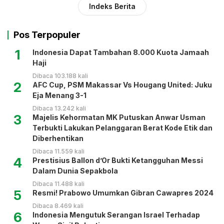
Indeks Berita
Pos Terpopuler
1
Indonesia Dapat Tambahan 8.000 Kuota Jamaah
Haji
Dibaca 103.188 kali
2
AFC Cup, PSM Makassar Vs Hougang United: Juku
Eja Menang 3-1
Dibaca 13.242 kali
3
Majelis Kehormatan MK Putuskan Anwar Usman
Terbukti Lakukan Pelanggaran Berat Kode Etik dan
Diberhentikan
Dibaca 11.559 kali
4
Prestisius Ballon d’Or Bukti Ketangguhan Messi
Dalam Dunia Sepakbola
Dibaca 11.488 kali
5
Resmi! Prabowo Umumkan Gibran Cawapres 2024
Dibaca 8.469 kali
6
Indonesia Mengutuk Serangan Israel Terhadap