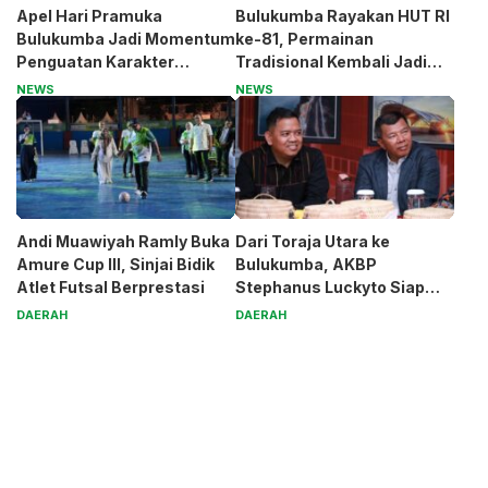
Apel Hari Pramuka
Bulukumba Rayakan HUT RI
Bulukumba Jadi Momentum
ke-81, Permainan
Penguatan Karakter
Tradisional Kembali Jadi
Generasi Muda
Magnet
NEWS
NEWS
Andi Muawiyah Ramly Buka
Dari Toraja Utara ke
Amure Cup III, Sinjai Bidik
Bulukumba, AKBP
Atlet Futsal Berprestasi
Stephanus Luckyto Siap
Jaga Kamtibmas
DAERAH
DAERAH