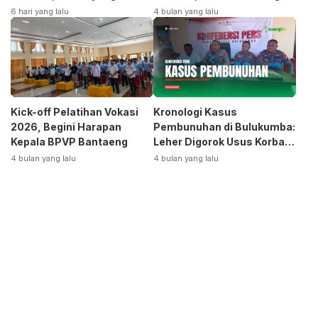
Terpecah
Siap Bangkitkan Jurusan
6 hari yang lalu
4 bulan yang lalu
Otomotif
Kick-off Pelatihan Vokasi
Kronologi Kasus
2026, Begini Harapan
Pembunuhan di Bulukumba:
Kepala BPVP Bantaeng
Leher Digorok Usus Korban
Dikeluarkan
4 bulan yang lalu
4 bulan yang lalu