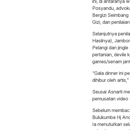
ini, di antaranya
Posyandu, advoka
Bergizi Seimbang
Gizi, dan penilai
Selanjutnya pen
Hasilnya), Jambor
Pelangi dan jing
pertanian, devile 
games/senam jant
“Gala dinner ini p
dihibur oleh artis,
Seusai Asnarti me
pemusatan video 
Sebelum membaca
Bulukumba Hj And
Ia menuturkan sel