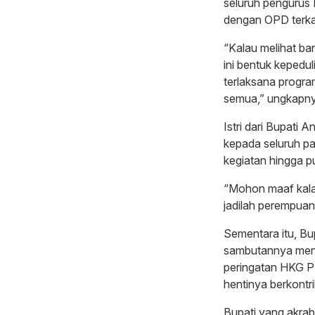
seluruh pengurus 
dengan OPD terkai
“Kalau melihat ba
ini bentuk kepedu
terlaksana program
semua,” ungkapny
Istri dari Bupati 
kepada seluruh pa
kegiatan hingga 
“Mohon maaf kala
jadilah perempuan
Sementara itu, Bu
sambutannya meny
peringatan HKG PK
hentinya berkontr
Bupati yang akrab