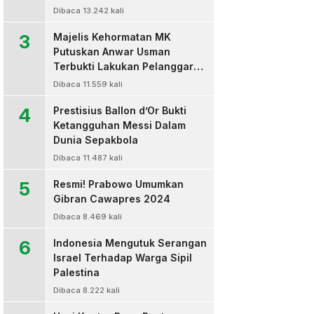
Dibaca 13.242 kali
3
Majelis Kehormatan MK
Putuskan Anwar Usman
Terbukti Lakukan Pelanggaran
Berat Kode Etik dan
Dibaca 11.559 kali
Diberhentikan
4
Prestisius Ballon d’Or Bukti
Ketangguhan Messi Dalam
Dunia Sepakbola
Dibaca 11.487 kali
5
Resmi! Prabowo Umumkan
Gibran Cawapres 2024
Dibaca 8.469 kali
6
Indonesia Mengutuk Serangan
Israel Terhadap Warga Sipil
Palestina
Dibaca 8.222 kali