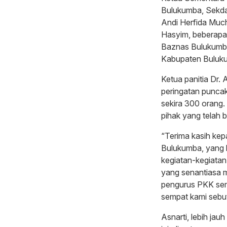
Bulukumba, Sekda
Andi Herfida Much
Hasyim, beberapa 
Baznas Bulukumba
Kabupaten Buluk
Ketua panitia Dr
peringatan punca
sekira 300 orang
pihak yang telah 
“Terima kasih ke
Bulukumba, yang b
kegiatan-kegiata
yang senantiasa 
pengurus PKK sem
sempat kami sebut
Asnarti, lebih ja