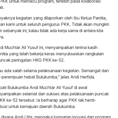
PKK untuk memacu program, terlebih pada kolaborasi
t.
nyaknya kegiatan yang dilaporkan oleh Ibu Ketua Panitia,
lian kami untuk seluruh pengurus PKK. Tidak akan mungkin
 sebanyak ini, kalau tidak ada kerja sama di antara kita
a.
Andi Muchtar Ali Yusuf ini, menyampaikan terima kasih
nitia yang telah bekerja keras menyukseskan rangkaian
puncak peringatan HKG PKK ke-52.
u ada salah selama pelaksanaan kegiatan. Semangat dan
-perempuan hebat Bulukumba,” jelas Andi Herfida.
pati Bulukumba Andi Muchtar Ali Yusuf di awal
ampaikan selamat dan sukses atas pelaksanaan puncak
K ke-52 tersebut. Ia berharap agar PKK tak henti-
ibusi untuk kemajuan daerah Bulukumba.
 disapa Andi Utta, mengakui lompatan inovasi dan program