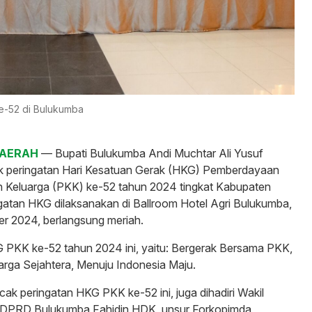
e-52 di Bulukumba
DAERAH
— Bupati Bulukumba Andi Muchtar Ali Yusuf
k peringatan Hari Kesatuan Gerak (HKG) Pemberdayaan
n Keluarga (PKK) ke-52 tahun 2024 tingkat Kabupaten
atan HKG dilaksanakan di Ballroom Hotel Agri Bulukumba,
r 2024, berlangsung meriah.
PKK ke-52 tahun 2024 ini, yaitu: Bergerak Bersama PKK,
rga Sejahtera, Menuju Indonesia Maju.
cak peringatan HKG PKK ke-52 ini, juga dihadiri Wakil
 DPRD Bulukumba Fahidin HDK, unsur Forkopimda