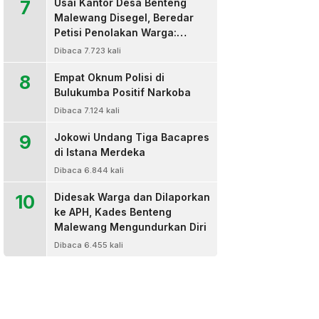
7
Usai Kantor Desa Benteng
Malewang Disegel, Beredar
Petisi Penolakan Warga:
Sekretaris Hingga BPD Turut
Dibaca 7.723 kali
Bertanda Tangan
8
Empat Oknum Polisi di
Bulukumba Positif Narkoba
Dibaca 7.124 kali
9
Jokowi Undang Tiga Bacapres
di Istana Merdeka
Dibaca 6.844 kali
10
Didesak Warga dan Dilaporkan
ke APH, Kades Benteng
Malewang Mengundurkan Diri
Dibaca 6.455 kali