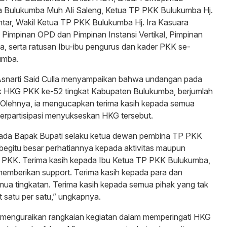
 Bulukumba Muh Ali Saleng, Ketua TP PKK Bulukumba Hj.
tar, Wakil Ketua TP PKK Bulukumba Hj. Ira Kasuara
Pimpinan OPD dan Pimpinan Instansi Vertikal, Pimpinan
, serta ratusan Ibu-ibu pengurus dan kader PKK se-
umba.
. Asnarti Said Culla menyampaikan bahwa undangan pada
k HKG PKK ke-52 tingkat Kabupaten Bulukumba, berjumlah
. Olehnya, ia mengucapkan terima kasih kepada semua
berpartisipasi menyukseskan HKG tersebut.
pada Bapak Bupati selaku ketua dewan pembina TP PKK
egitu besar perhatiannya kepada aktivitas maupun
n PKK. Terima kasih kepada Ibu Ketua TP PKK Bulukumba,
memberikan support. Terima kasih kepada para dan
ua tingkatan. Terima kasih kepada semua pihak yang tak
 satu per satu,” ungkapnya.
uh menguraikan rangkaian kegiatan dalam memperingati HKG