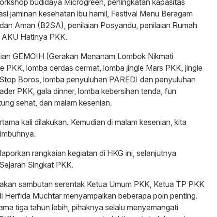
 workshop budidaya Microgreen, peningkatan kapasitas
si jaminan kesehatan ibu hamil, Festival Menu Beragam
 dan Aman (B2SA), penilaian Posyandu, penilaian Rumah
an AKU Hatinya PKK.
ilaian GEMOIH (Gerakan Menanam Lombok Nikmati
e PKK, lomba cerdas cermat, lomba jingle Mars PKK, jingle
le Stop Boros, lomba penyuluhan PAREDI dan penyuluhan
kader PKK, gala dinner, lomba kebersihan tenda, fun
ung sehat, dan malam kesenian.
ertama kali dilakukan. Kemudian di malam kesenian, kita
” imbuhnya.
laporkan rangkaian kegiatan di HKG ini, selanjutnya
Sejarah Singkat PKK.
kan sambutan serentak Ketua Umum PKK, Ketua TP PKK
i Herfida Muchtar menyampaikan beberapa poin penting.
ama tiga tahun lebih, pihaknya selalu menyemangati