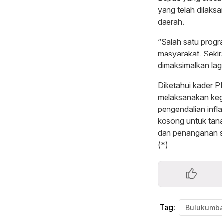
yang telah dilaks
daerah.
“Salah satu prog
masyarakat. Sekiran
dimaksimalkan lagi
Diketahui kader P
melaksanakan keg
pengendalian infl
kosong untuk tan
dan penanganan st
(*)
Tag:
Bulukumb