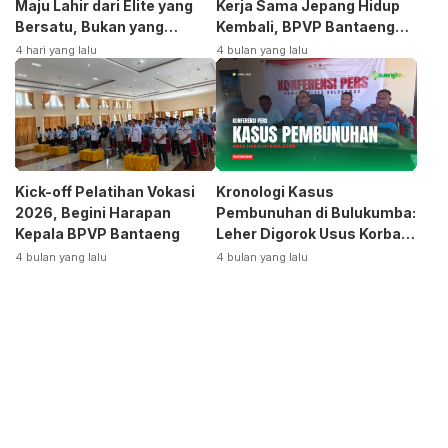
Maju Lahir dari Elite yang
Kerja Sama Jepang Hidup
Bersatu, Bukan yang
Kembali, BPVP Bantaeng
Terpecah
Siap Bangkitkan Jurusan
4 hari yang lalu
4 bulan yang lalu
Otomotif
Kick-off Pelatihan Vokasi
Kronologi Kasus
2026, Begini Harapan
Pembunuhan di Bulukumba:
Kepala BPVP Bantaeng
Leher Digorok Usus Korban
Dikeluarkan
4 bulan yang lalu
4 bulan yang lalu