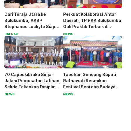
Dari Toraja Utara ke
Perkuat Kolaborasi Antar
Bulukumba, AKBP
Daerah, TP PKK Bulukumba
Stephanus Luckyto Siap
Gali Praktik Terbaik di
Jaga Kamtibmas
Kabupaten Malang
DAERAH
NEWS
70 Capaskibraka Sinjai
Tabuhan Gendang Bupati
Jalani Pemusatan Latihan,
Ratnawati Resmikan
Sekda Tekankan Disiplin
Festival Seni dan Budaya
dan Nasionalisme
Sinjai, Benteng Balangnipa
NEWS
NEWS
Jadi Pusat Perayaan
Tradisi