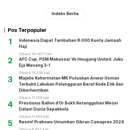
Indeks Berita
Pos Terpopuler
1
Indonesia Dapat Tambahan 8.000 Kuota Jamaah
Haji
Dibaca 101.407 kali
2
AFC Cup, PSM Makassar Vs Hougang United: Juku
Eja Menang 3-1
Dibaca 13.239 kali
3
Majelis Kehormatan MK Putuskan Anwar Usman
Terbukti Lakukan Pelanggaran Berat Kode Etik dan
Diberhentikan
Dibaca 11.559 kali
4
Prestisius Ballon d’Or Bukti Ketangguhan Messi
Dalam Dunia Sepakbola
Dibaca 11.485 kali
5
Resmi! Prabowo Umumkan Gibran Cawapres 2024
Dibaca 8.467 kali