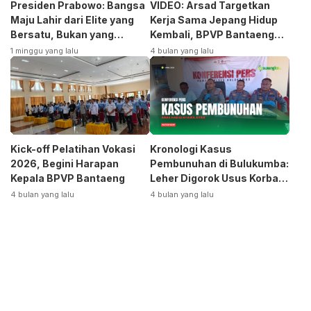
Presiden Prabowo: Bangsa
VIDEO: Arsad Targetkan
Maju Lahir dari Elite yang
Kerja Sama Jepang Hidup
Bersatu, Bukan yang
Kembali, BPVP Bantaeng
Terpecah
Siap Bangkitkan Jurusan
1 minggu yang lalu
4 bulan yang lalu
Otomotif
Kick-off Pelatihan Vokasi
Kronologi Kasus
2026, Begini Harapan
Pembunuhan di Bulukumba:
Kepala BPVP Bantaeng
Leher Digorok Usus Korban
Dikeluarkan
4 bulan yang lalu
4 bulan yang lalu