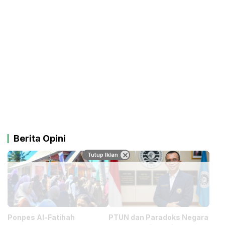
Berita Opini
Tutup Iklan
Ponpes Al-Fatihah
PTUN dan Paradoks Negara