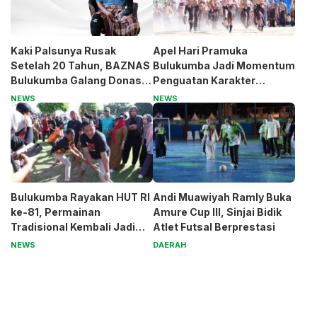
Kaki Palsunya Rusak
Apel Hari Pramuka
Setelah 20 Tahun, BAZNAS
Bulukumba Jadi Momentum
Bulukumba Galang Donasi
Penguatan Karakter
untuk Pak Pardi
Generasi Muda
NEWS
NEWS
Bulukumba Rayakan HUT RI
Andi Muawiyah Ramly Buka
ke-81, Permainan
Amure Cup III, Sinjai Bidik
Tradisional Kembali Jadi
Atlet Futsal Berprestasi
Magnet
NEWS
DAERAH