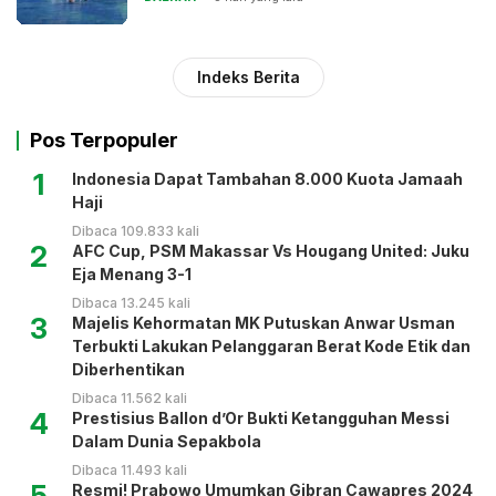
Indeks Berita
Pos Terpopuler
1
Indonesia Dapat Tambahan 8.000 Kuota Jamaah
Haji
Dibaca 109.833 kali
2
AFC Cup, PSM Makassar Vs Hougang United: Juku
Eja Menang 3-1
Dibaca 13.245 kali
3
Majelis Kehormatan MK Putuskan Anwar Usman
Terbukti Lakukan Pelanggaran Berat Kode Etik dan
Diberhentikan
Dibaca 11.562 kali
4
Prestisius Ballon d’Or Bukti Ketangguhan Messi
Dalam Dunia Sepakbola
Dibaca 11.493 kali
5
Resmi! Prabowo Umumkan Gibran Cawapres 2024