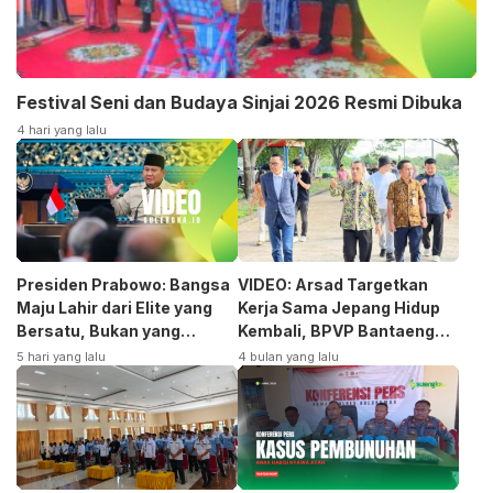
Festival Seni dan Budaya Sinjai 2026 Resmi Dibuka
4 hari yang lalu
Presiden Prabowo: Bangsa
VIDEO: Arsad Targetkan
Maju Lahir dari Elite yang
Kerja Sama Jepang Hidup
Bersatu, Bukan yang
Kembali, BPVP Bantaeng
Terpecah
Siap Bangkitkan Jurusan
5 hari yang lalu
4 bulan yang lalu
Otomotif