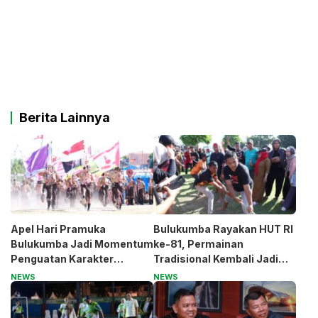
Berita Lainnya
Apel Hari Pramuka
Bulukumba Rayakan HUT RI
Bulukumba Jadi Momentum
ke-81, Permainan
Penguatan Karakter
Tradisional Kembali Jadi
Generasi Muda
Magnet
NEWS
NEWS