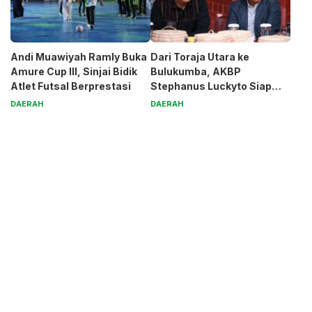
Andi Muawiyah Ramly Buka
Dari Toraja Utara ke
Amure Cup III, Sinjai Bidik
Bulukumba, AKBP
Atlet Futsal Berprestasi
Stephanus Luckyto Siap
Jaga Kamtibmas
DAERAH
DAERAH