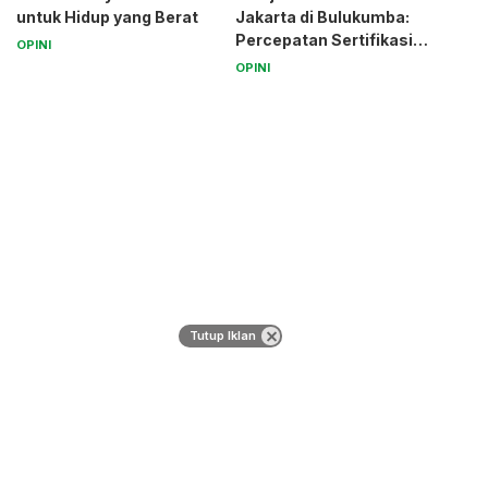
untuk Hidup yang Berat
Jakarta di Bulukumba:
Percepatan Sertifikasi
OPINI
Halal Bagi UMK
OPINI
Tutup Iklan