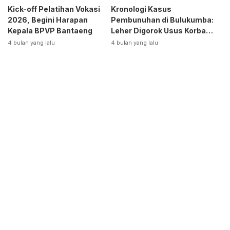
Kick-off Pelatihan Vokasi
Kronologi Kasus
2026, Begini Harapan
Pembunuhan di Bulukumba:
Kepala BPVP Bantaeng
Leher Digorok Usus Korban
Dikeluarkan
4 bulan yang lalu
4 bulan yang lalu