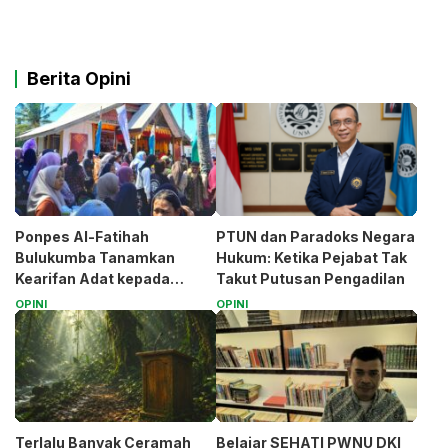
Berita Opini
Ponpes Al-Fatihah
PTUN dan Paradoks Negara
Bulukumba Tanamkan
Hukum: Ketika Pejabat Tak
Kearifan Adat kepada
Takut Putusan Pengadilan
Santri (Bagian 1)
OPINI
OPINI
Terlalu Banyak Ceramah
Belajar SEHATI PWNU DKI