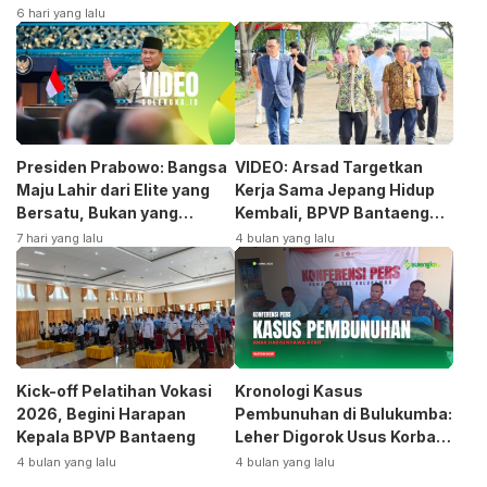
6 hari yang lalu
Presiden Prabowo: Bangsa
VIDEO: Arsad Targetkan
Maju Lahir dari Elite yang
Kerja Sama Jepang Hidup
Bersatu, Bukan yang
Kembali, BPVP Bantaeng
Terpecah
Siap Bangkitkan Jurusan
7 hari yang lalu
4 bulan yang lalu
Otomotif
Kick-off Pelatihan Vokasi
Kronologi Kasus
2026, Begini Harapan
Pembunuhan di Bulukumba:
Kepala BPVP Bantaeng
Leher Digorok Usus Korban
Dikeluarkan
4 bulan yang lalu
4 bulan yang lalu