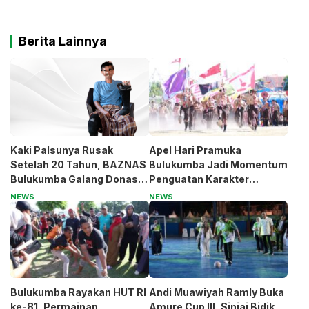
Berita Lainnya
Kaki Palsunya Rusak
Apel Hari Pramuka
Setelah 20 Tahun, BAZNAS
Bulukumba Jadi Momentum
Bulukumba Galang Donasi
Penguatan Karakter
untuk Pak Pardi
Generasi Muda
NEWS
NEWS
Bulukumba Rayakan HUT RI
Andi Muawiyah Ramly Buka
ke-81, Permainan
Amure Cup III, Sinjai Bidik