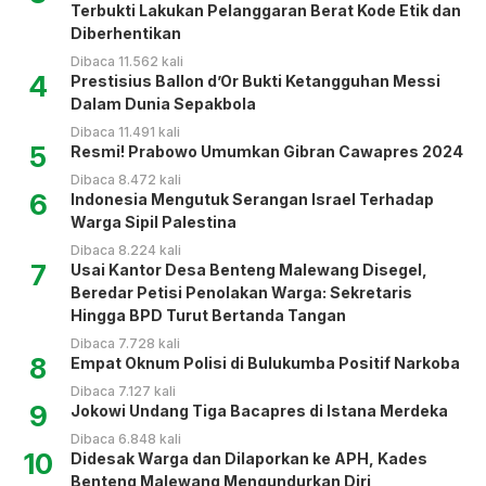
Terbukti Lakukan Pelanggaran Berat Kode Etik dan
Diberhentikan
Dibaca 11.562 kali
4
Prestisius Ballon d’Or Bukti Ketangguhan Messi
Dalam Dunia Sepakbola
Dibaca 11.491 kali
5
Resmi! Prabowo Umumkan Gibran Cawapres 2024
Dibaca 8.472 kali
6
Indonesia Mengutuk Serangan Israel Terhadap
Warga Sipil Palestina
Dibaca 8.224 kali
7
Usai Kantor Desa Benteng Malewang Disegel,
Beredar Petisi Penolakan Warga: Sekretaris
Hingga BPD Turut Bertanda Tangan
Dibaca 7.728 kali
8
Empat Oknum Polisi di Bulukumba Positif Narkoba
Dibaca 7.127 kali
9
Jokowi Undang Tiga Bacapres di Istana Merdeka
Dibaca 6.848 kali
10
Didesak Warga dan Dilaporkan ke APH, Kades
Benteng Malewang Mengundurkan Diri