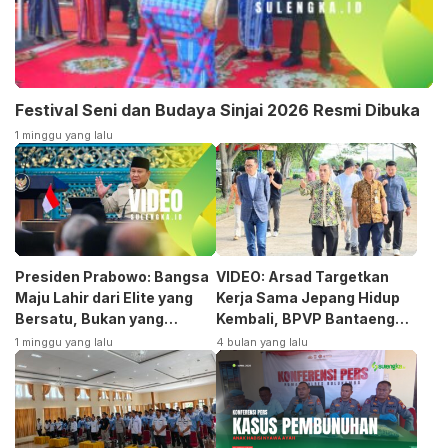
Festival Seni dan Budaya Sinjai 2026 Resmi Dibuka
1 minggu yang lalu
Presiden Prabowo: Bangsa
VIDEO: Arsad Targetkan
Maju Lahir dari Elite yang
Kerja Sama Jepang Hidup
Bersatu, Bukan yang
Kembali, BPVP Bantaeng
Terpecah
Siap Bangkitkan Jurusan
1 minggu yang lalu
4 bulan yang lalu
Otomotif