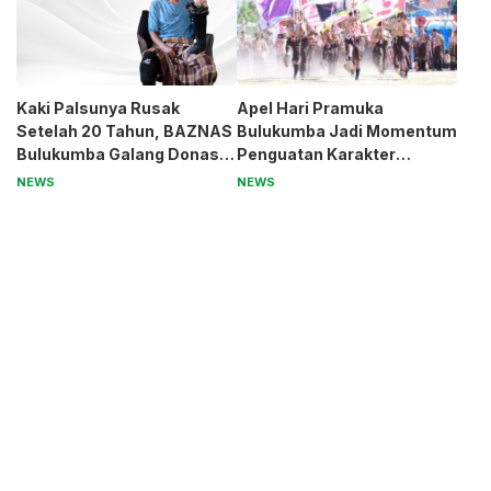
Kaki Palsunya Rusak
Apel Hari Pramuka
Setelah 20 Tahun, BAZNAS
Bulukumba Jadi Momentum
Bulukumba Galang Donasi
Penguatan Karakter
untuk Pak Pardi
Generasi Muda
NEWS
NEWS