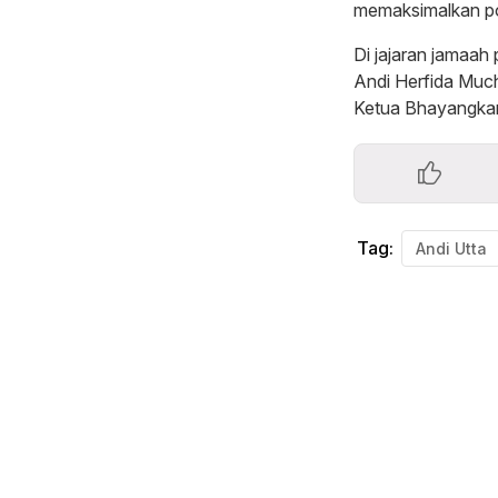
memaksimalkan po
Di jajaran jamaa
Andi Herfida Much
Ketua Bhayangkari
Tag:
Andi Utta