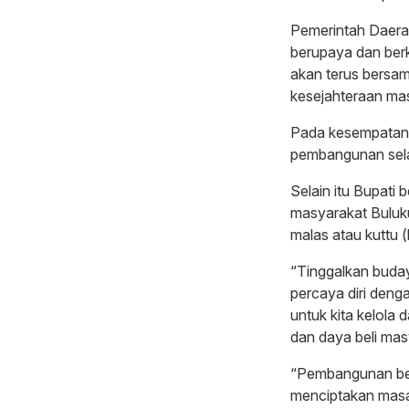
Pemerintah Daerah
berupaya dan ber
akan terus bersa
kesejahteraan mas
Pada kesempatan 
pembangunan sela
Selain itu Bupati 
masyarakat Buluku
malas atau kuttu 
“Tinggalkan budaya
percaya diri denga
untuk kita kelol
dan daya beli mas
“Pembangunan ber
menciptakan masa