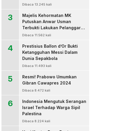
Dibaca 13.245 kali
3
Majelis Kehormatan MK
Putuskan Anwar Usman
Terbukti Lakukan Pelanggaran
Berat Kode Etik dan
Dibaca 11.562 kali
Diberhentikan
4
Prestisius Ballon d’Or Bukti
Ketangguhan Messi Dalam
Dunia Sepakbola
Dibaca 11.493 kali
5
Resmi! Prabowo Umumkan
Gibran Cawapres 2024
Dibaca 8.472 kali
6
Indonesia Mengutuk Serangan
Israel Terhadap Warga Sipil
Palestina
Dibaca 8.224 kali