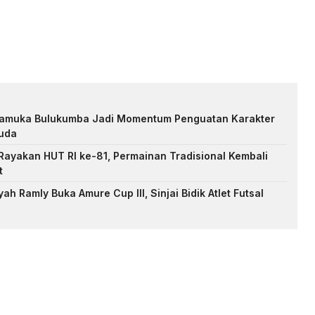
Pramuka Bulukumba Jadi Momentum Penguatan Karakter
uda
ayakan HUT RI ke-81, Permainan Tradisional Kembali
t
h Ramly Buka Amure Cup III, Sinjai Bidik Atlet Futsal