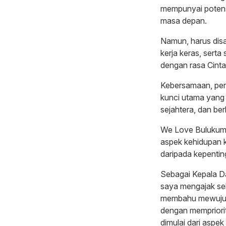
mempunyai potensi
masa depan.
Namun, harus disa
kerja keras, serta
dengan rasa Cint
Kebersamaan, pe
kunci utama yang
sejahtera, dan ber
We Love Bulukumb
aspek kehidupan 
daripada kepentin
Sebagai Kepala Da
saya mengajak sel
membahu mewujud
dengan mempriori
dimulai dari aspek