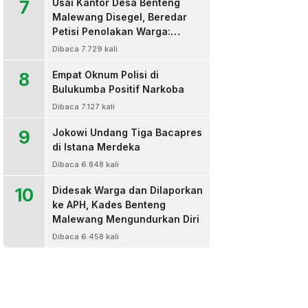
7
Usai Kantor Desa Benteng
Malewang Disegel, Beredar
Petisi Penolakan Warga:
Sekretaris Hingga BPD Turut
Dibaca 7.729 kali
Bertanda Tangan
8
Empat Oknum Polisi di
Bulukumba Positif Narkoba
Dibaca 7.127 kali
9
Jokowi Undang Tiga Bacapres
di Istana Merdeka
Dibaca 6.848 kali
10
Didesak Warga dan Dilaporkan
ke APH, Kades Benteng
Malewang Mengundurkan Diri
Dibaca 6.458 kali