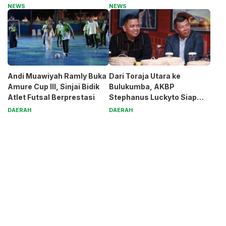
Generasi Muda
Magnet
NEWS
NEWS
Andi Muawiyah Ramly Buka
Dari Toraja Utara ke
Amure Cup III, Sinjai Bidik
Bulukumba, AKBP
Atlet Futsal Berprestasi
Stephanus Luckyto Siap
Jaga Kamtibmas
DAERAH
DAERAH