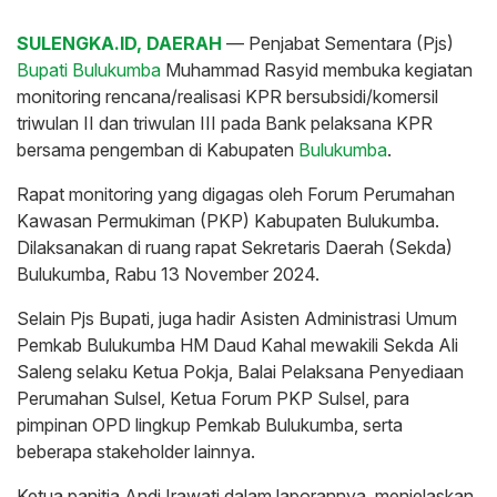
SULENGKA.ID, DAERAH
— Penjabat Sementara (Pjs)
Bupati Bulukumba
Muhammad Rasyid membuka kegiatan
monitoring rencana/realisasi KPR bersubsidi/komersil
triwulan II dan triwulan III pada Bank pelaksana KPR
bersama pengemban di Kabupaten
Bulukumba
.
Rapat monitoring yang digagas oleh Forum Perumahan
Kawasan Permukiman (PKP) Kabupaten Bulukumba.
Dilaksanakan di ruang rapat Sekretaris Daerah (Sekda)
Bulukumba, Rabu 13 November 2024.
Selain Pjs Bupati, juga hadir Asisten Administrasi Umum
Pemkab Bulukumba HM Daud Kahal mewakili Sekda Ali
Saleng selaku Ketua Pokja, Balai Pelaksana Penyediaan
Perumahan Sulsel, Ketua Forum PKP Sulsel, para
pimpinan OPD lingkup Pemkab Bulukumba, serta
beberapa stakeholder lainnya.
Ketua panitia Andi Irawati dalam laporannya, menjelaskan