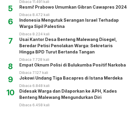
Dibaca 11.491 kali
5
Resmi! Prabowo Umumkan Gibran Cawapres 2024
Dibaca 8.472 kali
6
Indonesia Mengutuk Serangan Israel Terhadap
Warga Sipil Palestina
Dibaca 8.224 kali
7
Usai Kantor Desa Benteng Malewang Disegel,
Beredar Petisi Penolakan Warga: Sekretaris
Hingga BPD Turut Bertanda Tangan
Dibaca 7.728 kali
8
Empat Oknum Polisi di Bulukumba Positif Narkoba
Dibaca 7.127 kali
9
Jokowi Undang Tiga Bacapres di Istana Merdeka
Dibaca 6.848 kali
10
Didesak Warga dan Dilaporkan ke APH, Kades
Benteng Malewang Mengundurkan Diri
Dibaca 6.458 kali