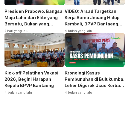
Presiden Prabowo: Bangsa
VIDEO: Arsad Targetkan
Maju Lahir dari Elite yang
Kerja Sama Jepang Hidup
Bersatu, Bukan yang
Kembali, BPVP Bantaeng
Terpecah
Siap Bangkitkan Jurusan
7 hari yang lalu
4 bulan yang lalu
Otomotif
Kick-off Pelatihan Vokasi
Kronologi Kasus
2026, Begini Harapan
Pembunuhan di Bulukumba:
Kepala BPVP Bantaeng
Leher Digorok Usus Korban
Dikeluarkan
4 bulan yang lalu
4 bulan yang lalu