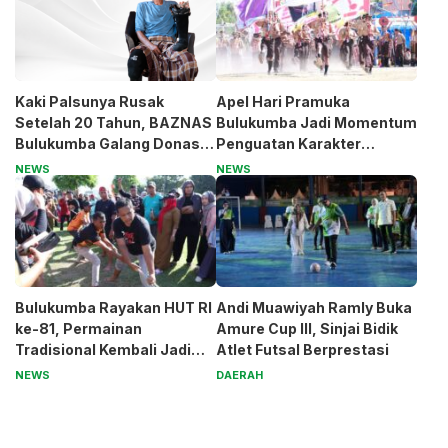
Kaki Palsunya Rusak
Apel Hari Pramuka
Setelah 20 Tahun, BAZNAS
Bulukumba Jadi Momentum
Bulukumba Galang Donasi
Penguatan Karakter
untuk Pak Pardi
Generasi Muda
NEWS
NEWS
Bulukumba Rayakan HUT RI
Andi Muawiyah Ramly Buka
ke-81, Permainan
Amure Cup III, Sinjai Bidik
Tradisional Kembali Jadi
Atlet Futsal Berprestasi
Magnet
NEWS
DAERAH