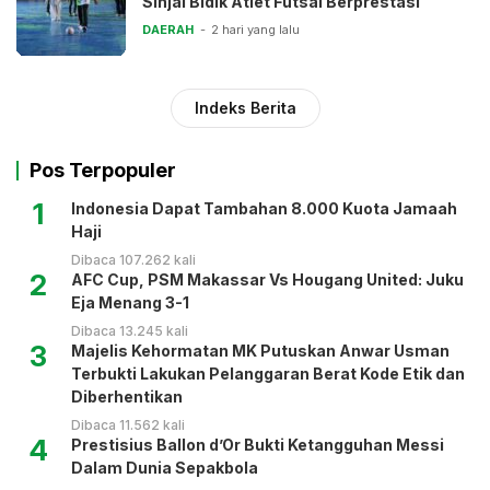
Sinjai Bidik Atlet Futsal Berprestasi
DAERAH
2 hari yang lalu
Indeks Berita
Pos Terpopuler
1
Indonesia Dapat Tambahan 8.000 Kuota Jamaah
Haji
Dibaca 107.262 kali
2
AFC Cup, PSM Makassar Vs Hougang United: Juku
Eja Menang 3-1
Dibaca 13.245 kali
3
Majelis Kehormatan MK Putuskan Anwar Usman
Terbukti Lakukan Pelanggaran Berat Kode Etik dan
Diberhentikan
Dibaca 11.562 kali
4
Prestisius Ballon d’Or Bukti Ketangguhan Messi
Dalam Dunia Sepakbola