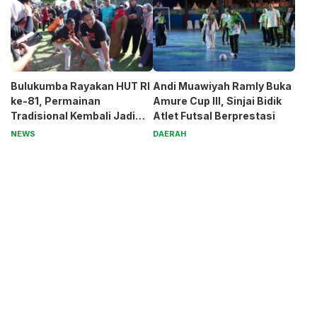
Bulukumba Rayakan HUT RI
Andi Muawiyah Ramly Buka
ke-81, Permainan
Amure Cup III, Sinjai Bidik
Tradisional Kembali Jadi
Atlet Futsal Berprestasi
Magnet
NEWS
DAERAH