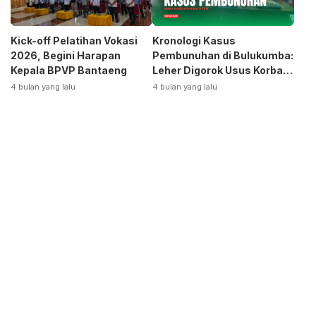
Kick-off Pelatihan Vokasi
Kronologi Kasus
2026, Begini Harapan
Pembunuhan di Bulukumba:
Kepala BPVP Bantaeng
Leher Digorok Usus Korban
Dikeluarkan
4 bulan yang lalu
4 bulan yang lalu