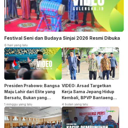
Festival Seni dan Budaya Sinjai 2026 Resmi Dibuka
6 hari yang lalu
Presiden Prabowo: Bangsa
VIDEO: Arsad Targetkan
Maju Lahir dari Elite yang
Kerja Sama Jepang Hidup
Bersatu, Bukan yang
Kembali, BPVP Bantaeng
Terpecah
Siap Bangkitkan Jurusan
1 minggu yang lalu
4 bulan yang lalu
Otomotif