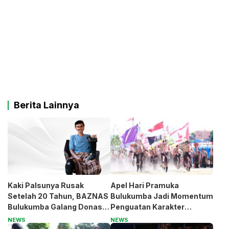
Berita Lainnya
Kaki Palsunya Rusak
Apel Hari Pramuka
Setelah 20 Tahun, BAZNAS
Bulukumba Jadi Momentum
Bulukumba Galang Donasi
Penguatan Karakter
untuk Pak Pardi
Generasi Muda
NEWS
NEWS