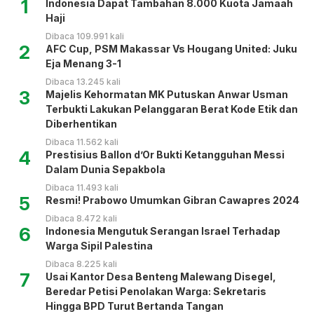
1
Indonesia Dapat Tambahan 8.000 Kuota Jamaah
Haji
Dibaca 109.991 kali
2
AFC Cup, PSM Makassar Vs Hougang United: Juku
Eja Menang 3-1
Dibaca 13.245 kali
3
Majelis Kehormatan MK Putuskan Anwar Usman
Terbukti Lakukan Pelanggaran Berat Kode Etik dan
Diberhentikan
Dibaca 11.562 kali
4
Prestisius Ballon d’Or Bukti Ketangguhan Messi
Dalam Dunia Sepakbola
Dibaca 11.493 kali
5
Resmi! Prabowo Umumkan Gibran Cawapres 2024
Dibaca 8.472 kali
6
Indonesia Mengutuk Serangan Israel Terhadap
Warga Sipil Palestina
Dibaca 8.225 kali
7
Usai Kantor Desa Benteng Malewang Disegel,
Beredar Petisi Penolakan Warga: Sekretaris
Hingga BPD Turut Bertanda Tangan