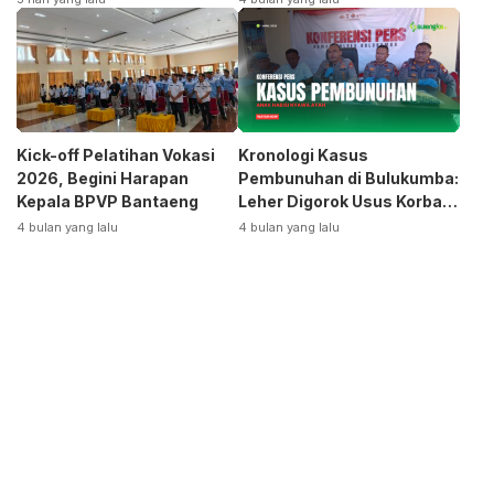
Otomotif
Kick-off Pelatihan Vokasi
Kronologi Kasus
2026, Begini Harapan
Pembunuhan di Bulukumba:
Kepala BPVP Bantaeng
Leher Digorok Usus Korban
Dikeluarkan
4 bulan yang lalu
4 bulan yang lalu