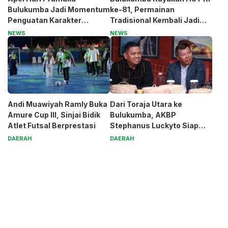
Bulukumba Jadi Momentum
ke-81, Permainan
Penguatan Karakter
Tradisional Kembali Jadi
Generasi Muda
Magnet
NEWS
NEWS
Andi Muawiyah Ramly Buka
Dari Toraja Utara ke
Amure Cup III, Sinjai Bidik
Bulukumba, AKBP
Atlet Futsal Berprestasi
Stephanus Luckyto Siap
Jaga Kamtibmas
DAERAH
DAERAH