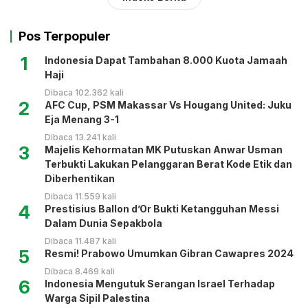
Pos Terpopuler
1
Indonesia Dapat Tambahan 8.000 Kuota Jamaah
Haji
Dibaca 102.362 kali
2
AFC Cup, PSM Makassar Vs Hougang United: Juku
Eja Menang 3-1
Dibaca 13.241 kali
3
Majelis Kehormatan MK Putuskan Anwar Usman
Terbukti Lakukan Pelanggaran Berat Kode Etik dan
Diberhentikan
Dibaca 11.559 kali
4
Prestisius Ballon d’Or Bukti Ketangguhan Messi
Dalam Dunia Sepakbola
Dibaca 11.487 kali
5
Resmi! Prabowo Umumkan Gibran Cawapres 2024
Dibaca 8.469 kali
6
Indonesia Mengutuk Serangan Israel Terhadap
Warga Sipil Palestina