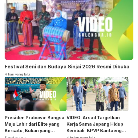
Festival Seni dan Budaya Sinjai 2026 Resmi Dibuka
4 hari yang lalu
Presiden Prabowo: Bangsa
VIDEO: Arsad Targetkan
Maju Lahir dari Elite yang
Kerja Sama Jepang Hidup
Bersatu, Bukan yang
Kembali, BPVP Bantaeng
Terpecah
Siap Bangkitkan Jurusan
5 hari yang lalu
4 bulan yang lalu