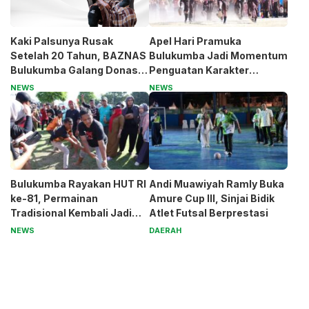
Kaki Palsunya Rusak
Apel Hari Pramuka
Setelah 20 Tahun, BAZNAS
Bulukumba Jadi Momentum
Bulukumba Galang Donasi
Penguatan Karakter
untuk Pak Pardi
Generasi Muda
NEWS
NEWS
Bulukumba Rayakan HUT RI
Andi Muawiyah Ramly Buka
ke-81, Permainan
Amure Cup III, Sinjai Bidik
Tradisional Kembali Jadi
Atlet Futsal Berprestasi
Magnet
NEWS
DAERAH