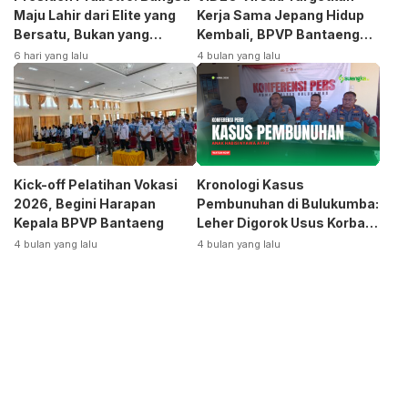
Maju Lahir dari Elite yang
Kerja Sama Jepang Hidup
Bersatu, Bukan yang
Kembali, BPVP Bantaeng
Terpecah
Siap Bangkitkan Jurusan
6 hari yang lalu
4 bulan yang lalu
Otomotif
Kick-off Pelatihan Vokasi
Kronologi Kasus
2026, Begini Harapan
Pembunuhan di Bulukumba:
Kepala BPVP Bantaeng
Leher Digorok Usus Korban
Dikeluarkan
4 bulan yang lalu
4 bulan yang lalu