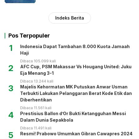
Indeks Berita
Pos Terpopuler
1
Indonesia Dapat Tambahan 8.000 Kuota Jamaah
Haji
Dibaca 105.099 kali
2
AFC Cup, PSM Makassar Vs Hougang United: Juku
Eja Menang 3-1
Dibaca 13.244 kali
3
Majelis Kehormatan MK Putuskan Anwar Usman
Terbukti Lakukan Pelanggaran Berat Kode Etik dan
Diberhentikan
Dibaca 11.561 kali
4
Prestisius Ballon d’Or Bukti Ketangguhan Messi
Dalam Dunia Sepakbola
Dibaca 11.491 kali
5
Resmi! Prabowo Umumkan Gibran Cawapres 2024