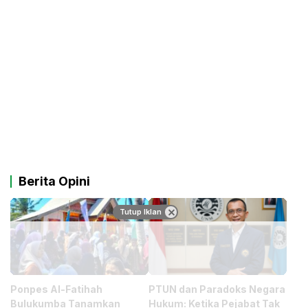
Berita Opini
Tutup Iklan
Ponpes Al-Fatihah
PTUN dan Paradoks Negara
Bulukumba Tanamkan
Hukum: Ketika Pejabat Tak