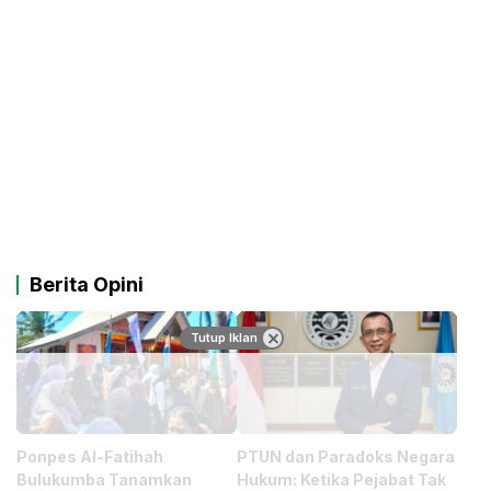
Berita Opini
Tutup Iklan
Ponpes Al-Fatihah
PTUN dan Paradoks Negara
Bulukumba Tanamkan
Hukum: Ketika Pejabat Tak