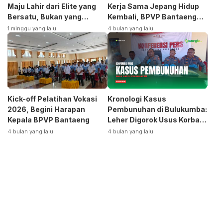
Maju Lahir dari Elite yang
Kerja Sama Jepang Hidup
Bersatu, Bukan yang
Kembali, BPVP Bantaeng
Terpecah
Siap Bangkitkan Jurusan
1 minggu yang lalu
4 bulan yang lalu
Otomotif
Kick-off Pelatihan Vokasi
Kronologi Kasus
2026, Begini Harapan
Pembunuhan di Bulukumba:
Kepala BPVP Bantaeng
Leher Digorok Usus Korban
Dikeluarkan
4 bulan yang lalu
4 bulan yang lalu