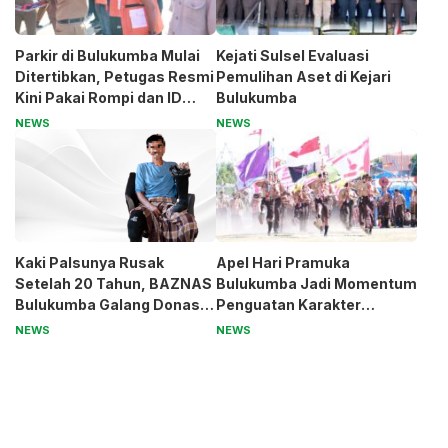
Parkir di Bulukumba Mulai
Kejati Sulsel Evaluasi
Ditertibkan, Petugas Resmi
Pemulihan Aset di Kejari
Kini Pakai Rompi dan ID
Bulukumba
Card
NEWS
NEWS
Kaki Palsunya Rusak
Apel Hari Pramuka
Setelah 20 Tahun, BAZNAS
Bulukumba Jadi Momentum
Bulukumba Galang Donasi
Penguatan Karakter
untuk Pak Pardi
Generasi Muda
NEWS
NEWS