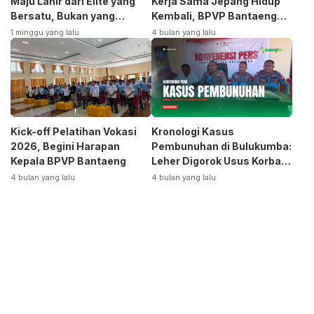
Maju Lahir dari Elite yang
Kerja Sama Jepang Hidup
Bersatu, Bukan yang
Kembali, BPVP Bantaeng
Terpecah
Siap Bangkitkan Jurusan
1 minggu yang lalu
4 bulan yang lalu
Otomotif
Kick-off Pelatihan Vokasi
Kronologi Kasus
2026, Begini Harapan
Pembunuhan di Bulukumba:
Kepala BPVP Bantaeng
Leher Digorok Usus Korban
Dikeluarkan
4 bulan yang lalu
4 bulan yang lalu