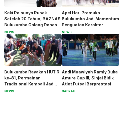
Kaki Palsunya Rusak
Apel Hari Pramuka
Setelah 20 Tahun, BAZNAS
Bulukumba Jadi Momentum
Bulukumba Galang Donasi
Penguatan Karakter
untuk Pak Pardi
Generasi Muda
NEWS
NEWS
Bulukumba Rayakan HUT RI
Andi Muawiyah Ramly Buka
ke-81, Permainan
Amure Cup III, Sinjai Bidik
Tradisional Kembali Jadi
Atlet Futsal Berprestasi
Magnet
NEWS
DAERAH