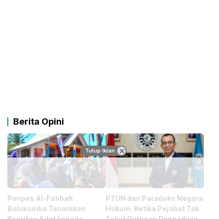
Berita Opini
Tutup Iklan
Ponpes Al-Fatihah
PTUN dan Paradoks Negara
Bulukumba Tanamkan
Hukum: Ketika Pejabat Tak
Kearifan Adat kepada
Takut Putusan Pengadilan