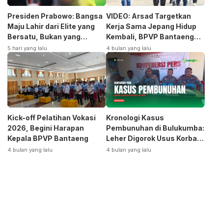
Presiden Prabowo: Bangsa
VIDEO: Arsad Targetkan
Maju Lahir dari Elite yang
Kerja Sama Jepang Hidup
Bersatu, Bukan yang
Kembali, BPVP Bantaeng
Terpecah
Siap Bangkitkan Jurusan
5 hari yang lalu
4 bulan yang lalu
Otomotif
Kick-off Pelatihan Vokasi
Kronologi Kasus
2026, Begini Harapan
Pembunuhan di Bulukumba:
Kepala BPVP Bantaeng
Leher Digorok Usus Korban
Dikeluarkan
4 bulan yang lalu
4 bulan yang lalu