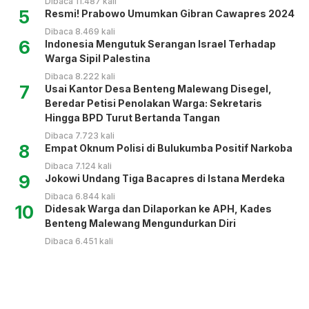
Dibaca 11.487 kali
5
Resmi! Prabowo Umumkan Gibran Cawapres 2024
Dibaca 8.469 kali
6
Indonesia Mengutuk Serangan Israel Terhadap
Warga Sipil Palestina
Dibaca 8.222 kali
7
Usai Kantor Desa Benteng Malewang Disegel,
Beredar Petisi Penolakan Warga: Sekretaris
Hingga BPD Turut Bertanda Tangan
Dibaca 7.723 kali
8
Empat Oknum Polisi di Bulukumba Positif Narkoba
Dibaca 7.124 kali
9
Jokowi Undang Tiga Bacapres di Istana Merdeka
Dibaca 6.844 kali
10
Didesak Warga dan Dilaporkan ke APH, Kades
Benteng Malewang Mengundurkan Diri
Dibaca 6.451 kali