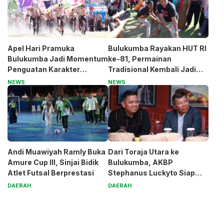
Apel Hari Pramuka
Bulukumba Rayakan HUT RI
Bulukumba Jadi Momentum
ke-81, Permainan
Penguatan Karakter
Tradisional Kembali Jadi
Generasi Muda
Magnet
NEWS
NEWS
Andi Muawiyah Ramly Buka
Dari Toraja Utara ke
Amure Cup III, Sinjai Bidik
Bulukumba, AKBP
Atlet Futsal Berprestasi
Stephanus Luckyto Siap
Jaga Kamtibmas
DAERAH
DAERAH