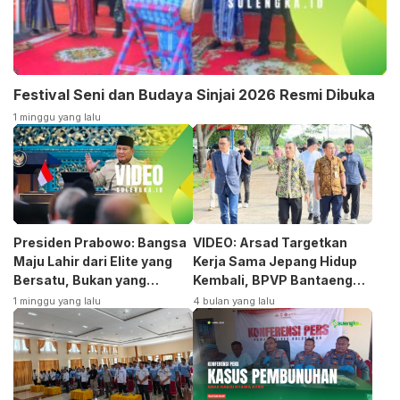
Festival Seni dan Budaya Sinjai 2026 Resmi Dibuka
1 minggu yang lalu
Presiden Prabowo: Bangsa
VIDEO: Arsad Targetkan
Maju Lahir dari Elite yang
Kerja Sama Jepang Hidup
Bersatu, Bukan yang
Kembali, BPVP Bantaeng
Terpecah
Siap Bangkitkan Jurusan
1 minggu yang lalu
4 bulan yang lalu
Otomotif