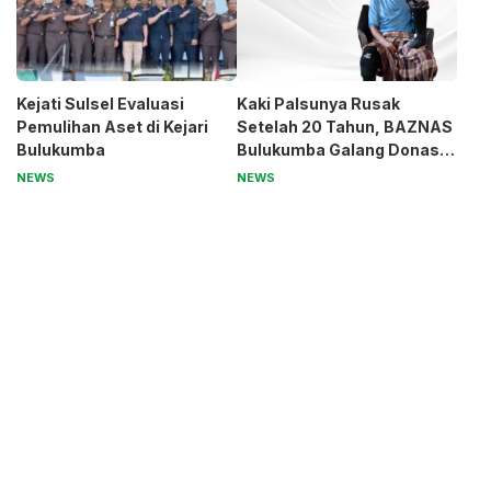
Kejati Sulsel Evaluasi
Kaki Palsunya Rusak
Pemulihan Aset di Kejari
Setelah 20 Tahun, BAZNAS
Bulukumba
Bulukumba Galang Donasi
untuk Pak Pardi
NEWS
NEWS