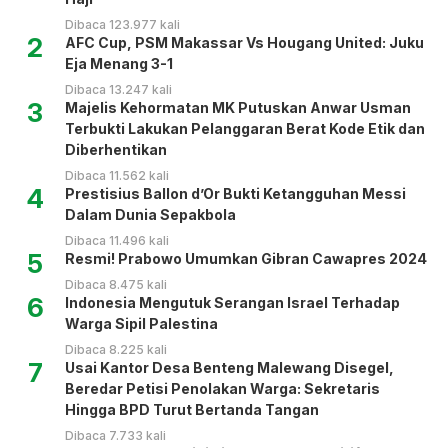
Dibaca 123.977 kali
2
AFC Cup, PSM Makassar Vs Hougang United: Juku
Eja Menang 3-1
Dibaca 13.247 kali
3
Majelis Kehormatan MK Putuskan Anwar Usman
Terbukti Lakukan Pelanggaran Berat Kode Etik dan
Diberhentikan
Dibaca 11.562 kali
4
Prestisius Ballon d’Or Bukti Ketangguhan Messi
Dalam Dunia Sepakbola
Dibaca 11.496 kali
5
Resmi! Prabowo Umumkan Gibran Cawapres 2024
Dibaca 8.475 kali
6
Indonesia Mengutuk Serangan Israel Terhadap
Warga Sipil Palestina
Dibaca 8.225 kali
7
Usai Kantor Desa Benteng Malewang Disegel,
Beredar Petisi Penolakan Warga: Sekretaris
Hingga BPD Turut Bertanda Tangan
Dibaca 7.733 kali