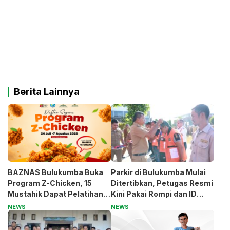
Berita Lainnya
BAZNAS Bulukumba Buka
Parkir di Bulukumba Mulai
Program Z-Chicken, 15
Ditertibkan, Petugas Resmi
Mustahik Dapat Pelatihan
Kini Pakai Rompi dan ID
dan Modal Usaha
Card
NEWS
NEWS