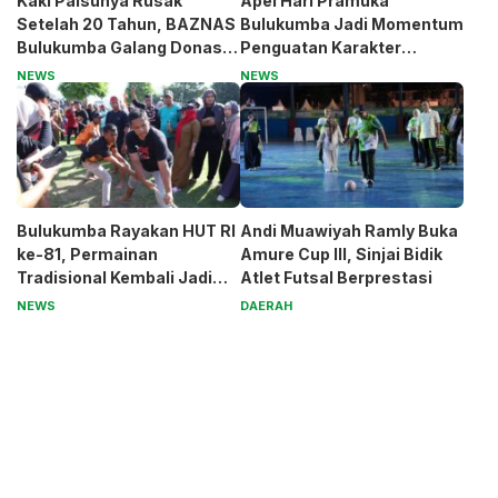
Kaki Palsunya Rusak
Apel Hari Pramuka
Setelah 20 Tahun, BAZNAS
Bulukumba Jadi Momentum
Bulukumba Galang Donasi
Penguatan Karakter
untuk Pak Pardi
Generasi Muda
NEWS
NEWS
Bulukumba Rayakan HUT RI
Andi Muawiyah Ramly Buka
ke-81, Permainan
Amure Cup III, Sinjai Bidik
Tradisional Kembali Jadi
Atlet Futsal Berprestasi
Magnet
NEWS
DAERAH