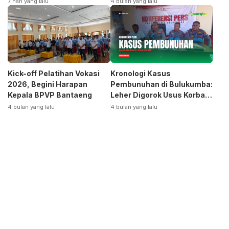
7 hari yang lalu
4 bulan yang lalu
Otomotif
Kick-off Pelatihan Vokasi
Kronologi Kasus
2026, Begini Harapan
Pembunuhan di Bulukumba:
Kepala BPVP Bantaeng
Leher Digorok Usus Korban
Dikeluarkan
4 bulan yang lalu
4 bulan yang lalu