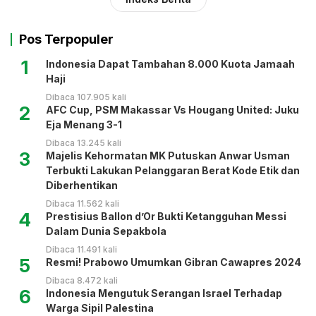
Pos Terpopuler
1
Indonesia Dapat Tambahan 8.000 Kuota Jamaah
Haji
Dibaca 107.905 kali
2
AFC Cup, PSM Makassar Vs Hougang United: Juku
Eja Menang 3-1
Dibaca 13.245 kali
3
Majelis Kehormatan MK Putuskan Anwar Usman
Terbukti Lakukan Pelanggaran Berat Kode Etik dan
Diberhentikan
Dibaca 11.562 kali
4
Prestisius Ballon d’Or Bukti Ketangguhan Messi
Dalam Dunia Sepakbola
Dibaca 11.491 kali
5
Resmi! Prabowo Umumkan Gibran Cawapres 2024
Dibaca 8.472 kali
6
Indonesia Mengutuk Serangan Israel Terhadap
Warga Sipil Palestina