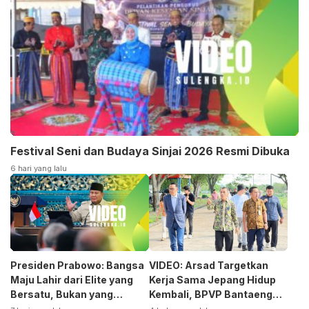
Festival Seni dan Budaya Sinjai 2026 Resmi Dibuka
6 hari yang lalu
Presiden Prabowo: Bangsa
VIDEO: Arsad Targetkan
Maju Lahir dari Elite yang
Kerja Sama Jepang Hidup
Bersatu, Bukan yang
Kembali, BPVP Bantaeng
Terpecah
Siap Bangkitkan Jurusan