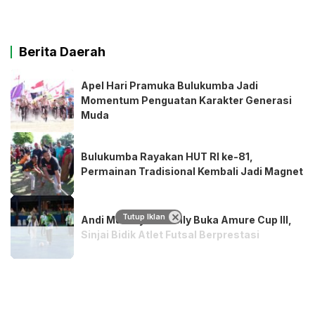
Berita Daerah
Apel Hari Pramuka Bulukumba Jadi
Momentum Penguatan Karakter Generasi
Muda
Bulukumba Rayakan HUT RI ke-81,
Permainan Tradisional Kembali Jadi Magnet
Tutup Iklan
Andi Muawiyah Ramly Buka Amure Cup III,
Sinjai Bidik Atlet Futsal Berprestasi