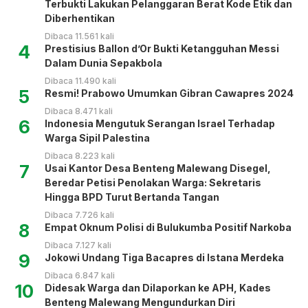
Terbukti Lakukan Pelanggaran Berat Kode Etik dan
Diberhentikan
Dibaca 11.561 kali
4
Prestisius Ballon d’Or Bukti Ketangguhan Messi
Dalam Dunia Sepakbola
Dibaca 11.490 kali
5
Resmi! Prabowo Umumkan Gibran Cawapres 2024
Dibaca 8.471 kali
6
Indonesia Mengutuk Serangan Israel Terhadap
Warga Sipil Palestina
Dibaca 8.223 kali
7
Usai Kantor Desa Benteng Malewang Disegel,
Beredar Petisi Penolakan Warga: Sekretaris
Hingga BPD Turut Bertanda Tangan
Dibaca 7.726 kali
8
Empat Oknum Polisi di Bulukumba Positif Narkoba
Dibaca 7.127 kali
9
Jokowi Undang Tiga Bacapres di Istana Merdeka
Dibaca 6.847 kali
10
Didesak Warga dan Dilaporkan ke APH, Kades
Benteng Malewang Mengundurkan Diri