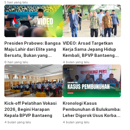
5 hari yang lalu
Presiden Prabowo: Bangsa
VIDEO: Arsad Targetkan
Maju Lahir dari Elite yang
Kerja Sama Jepang Hidup
Bersatu, Bukan yang
Kembali, BPVP Bantaeng
Terpecah
Siap Bangkitkan Jurusan
6 hari yang lalu
4 bulan yang lalu
Otomotif
Kick-off Pelatihan Vokasi
Kronologi Kasus
2026, Begini Harapan
Pembunuhan di Bulukumba:
Kepala BPVP Bantaeng
Leher Digorok Usus Korban
Dikeluarkan
4 bulan yang lalu
4 bulan yang lalu