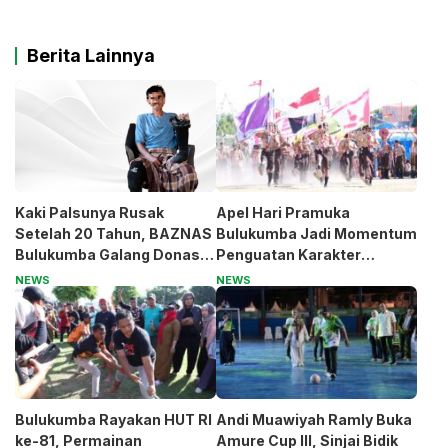
Berita Lainnya
Kaki Palsunya Rusak
Apel Hari Pramuka
Setelah 20 Tahun, BAZNAS
Bulukumba Jadi Momentum
Bulukumba Galang Donasi
Penguatan Karakter
untuk Pak Pardi
Generasi Muda
NEWS
NEWS
Bulukumba Rayakan HUT RI
Andi Muawiyah Ramly Buka
ke-81, Permainan
Amure Cup III, Sinjai Bidik