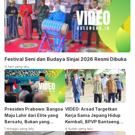
Festival Seni dan Budaya Sinjai 2026 Resmi Dibuka
6 hari yang lalu
Presiden Prabowo: Bangsa
VIDEO: Arsad Targetkan
Maju Lahir dari Elite yang
Kerja Sama Jepang Hidup
Bersatu, Bukan yang
Kembali, BPVP Bantaeng
Terpecah
Siap Bangkitkan Jurusan
1 minggu yang lalu
4 bulan yang lalu
Otomotif