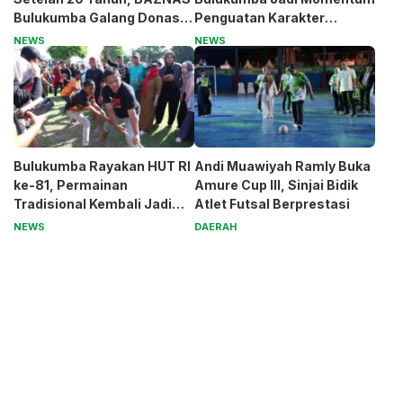
Bulukumba Galang Donasi
Penguatan Karakter
untuk Pak Pardi
Generasi Muda
NEWS
NEWS
Bulukumba Rayakan HUT RI
Andi Muawiyah Ramly Buka
ke-81, Permainan
Amure Cup III, Sinjai Bidik
Tradisional Kembali Jadi
Atlet Futsal Berprestasi
Magnet
NEWS
DAERAH