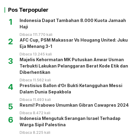
Pos Terpopuler
1
Indonesia Dapat Tambahan 8.000 Kuota Jamaah
Haji
Dibaca 111.770 kali
2
AFC Cup, PSM Makassar Vs Hougang United: Juku
Eja Menang 3-1
Dibaca 13.245 kali
3
Majelis Kehormatan MK Putuskan Anwar Usman
Terbukti Lakukan Pelanggaran Berat Kode Etik dan
Diberhentikan
Dibaca 11.562 kali
4
Prestisius Ballon d’Or Bukti Ketangguhan Messi
Dalam Dunia Sepakbola
Dibaca 11.493 kali
5
Resmi! Prabowo Umumkan Gibran Cawapres 2024
Dibaca 8.472 kali
6
Indonesia Mengutuk Serangan Israel Terhadap
Warga Sipil Palestina
Dibaca 8.225 kali