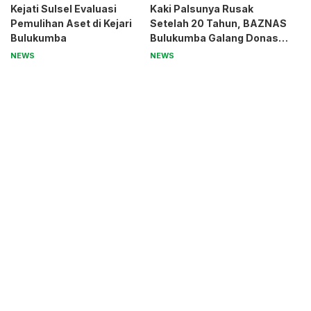
Kejati Sulsel Evaluasi
Kaki Palsunya Rusak
Pemulihan Aset di Kejari
Setelah 20 Tahun, BAZNAS
Bulukumba
Bulukumba Galang Donasi
untuk Pak Pardi
NEWS
NEWS