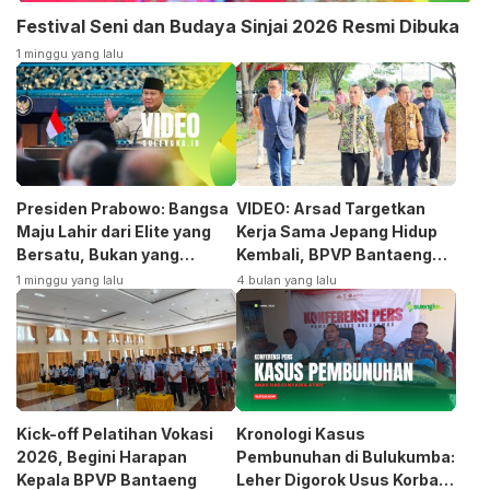
Festival Seni dan Budaya Sinjai 2026 Resmi Dibuka
1 minggu yang lalu
Presiden Prabowo: Bangsa
VIDEO: Arsad Targetkan
Maju Lahir dari Elite yang
Kerja Sama Jepang Hidup
Bersatu, Bukan yang
Kembali, BPVP Bantaeng
Terpecah
Siap Bangkitkan Jurusan
1 minggu yang lalu
4 bulan yang lalu
Otomotif
Kick-off Pelatihan Vokasi
Kronologi Kasus
2026, Begini Harapan
Pembunuhan di Bulukumba:
Kepala BPVP Bantaeng
Leher Digorok Usus Korban