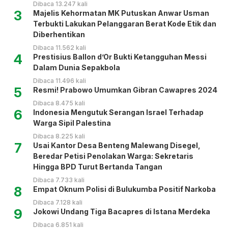
Dibaca 13.247 kali
3
Majelis Kehormatan MK Putuskan Anwar Usman
Terbukti Lakukan Pelanggaran Berat Kode Etik dan
Diberhentikan
Dibaca 11.562 kali
4
Prestisius Ballon d’Or Bukti Ketangguhan Messi
Dalam Dunia Sepakbola
Dibaca 11.496 kali
5
Resmi! Prabowo Umumkan Gibran Cawapres 2024
Dibaca 8.475 kali
6
Indonesia Mengutuk Serangan Israel Terhadap
Warga Sipil Palestina
Dibaca 8.225 kali
7
Usai Kantor Desa Benteng Malewang Disegel,
Beredar Petisi Penolakan Warga: Sekretaris
Hingga BPD Turut Bertanda Tangan
Dibaca 7.733 kali
8
Empat Oknum Polisi di Bulukumba Positif Narkoba
Dibaca 7.128 kali
9
Jokowi Undang Tiga Bacapres di Istana Merdeka
Dibaca 6.851 kali