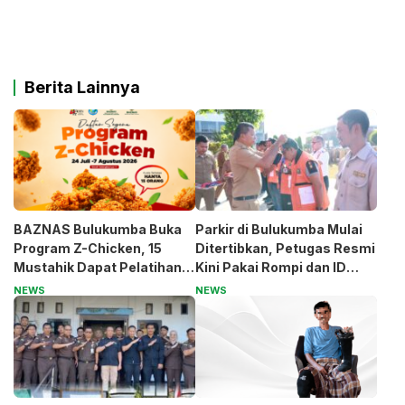
Berita Lainnya
BAZNAS Bulukumba Buka
Parkir di Bulukumba Mulai
Program Z-Chicken, 15
Ditertibkan, Petugas Resmi
Mustahik Dapat Pelatihan
Kini Pakai Rompi dan ID
dan Modal Usaha
Card
NEWS
NEWS