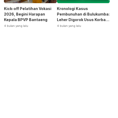
Kick-off Pelatihan Vokasi
Kronologi Kasus
2026, Begini Harapan
Pembunuhan di Bulukumba:
Kepala BPVP Bantaeng
Leher Digorok Usus Korban
Dikeluarkan
4 bulan yang lalu
4 bulan yang lalu