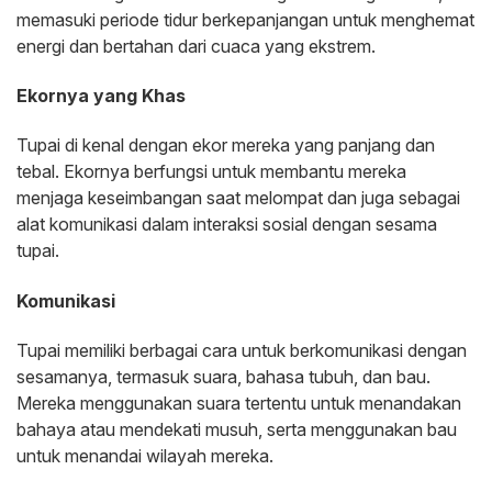
memasuki periode tidur berkepanjangan untuk menghemat
energi dan bertahan dari cuaca yang ekstrem.
Ekornya yang Khas
Tupai di kenal dengan ekor mereka yang panjang dan
tebal. Ekornya berfungsi untuk membantu mereka
menjaga keseimbangan saat melompat dan juga sebagai
alat komunikasi dalam interaksi sosial dengan sesama
tupai.
Komunikasi
Tupai memiliki berbagai cara untuk berkomunikasi dengan
sesamanya, termasuk suara, bahasa tubuh, dan bau.
Mereka menggunakan suara tertentu untuk menandakan
bahaya atau mendekati musuh, serta menggunakan bau
untuk menandai wilayah mereka.