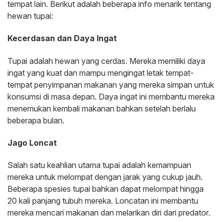
tempat lain. Berikut adalah beberapa info menarik tentang
hewan tupai:
Kecerdasan dan Daya Ingat
Tupai adalah hewan yang cerdas. Mereka memiliki daya
ingat yang kuat dan mampu mengingat letak tempat-
tempat penyimpanan makanan yang mereka simpan untuk
konsumsi di masa depan. Daya ingat ini membantu mereka
menemukan kembali makanan bahkan setelah berlalu
beberapa bulan.
Jago Loncat
Salah satu keahlian utama tupai adalah kemampuan
mereka untuk melompat dengan jarak yang cukup jauh.
Beberapa spesies tupai bahkan dapat melompat hingga
20 kali panjang tubuh mereka. Loncatan ini membantu
mereka mencari makanan dan melarikan diri dari predator.