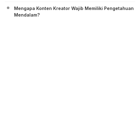
Mengapa Konten Kreator Wajib Memiliki Pengetahuan
Mendalam?