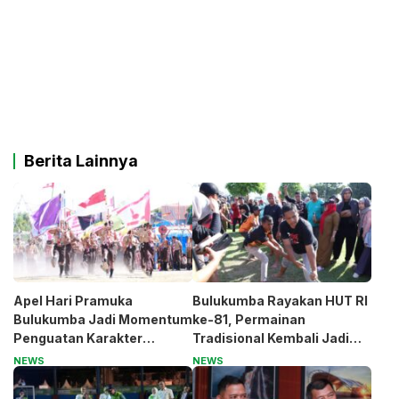
Berita Lainnya
Apel Hari Pramuka
Bulukumba Rayakan HUT RI
Bulukumba Jadi Momentum
ke-81, Permainan
Penguatan Karakter
Tradisional Kembali Jadi
Generasi Muda
Magnet
NEWS
NEWS