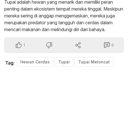
Tupai adalah hewan yang menarik dan memiliki peran
penting dalam ekosistem tempat mereka tinggal. Meskipun
mereka sering di anggap menggemaskan, mereka juga
merupakan predator yang tangguh dan cerdas dalam
mencari makanan dan melindungi diri dari bahaya.
1
0
Hewan Cerdas
Tupai
Tupai Meloncat
Tag: