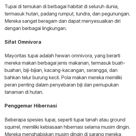
Tupai di temukan di berbagai habitat di seluruh dunia,
termasuk hutan, padang rumput, tundra, dan pegunungan.
Mereka sangat beragam dan dapat menyesuaikan diri
dengan berbagai lingkungan.
Sifat Omnivora
Mayoritas tupai adalah hewan omnivora, yang berarti
mereka makan berbagai jenis makanan, termasuk buah-
buahan, biji-bijian, kacang-kacangan, serangga, dan
bahkan telur burung kecil. Pola makan mereka memiliki
peran penting dalam penyebaran biji dan pemupukan
tanaman di hutan.
Penggemar Hibernasi
Beberapa spesies tupai, seperti tupai tanah atau ground
squirrel, memiliki kebiasaan hibernasi selama musim dingin.
Mereka menghabiskan musim dingin di sarang mereka,