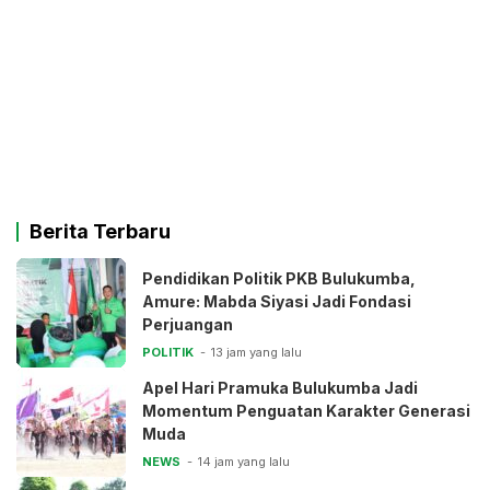
Berita Terbaru
Pendidikan Politik PKB Bulukumba,
Amure: Mabda Siyasi Jadi Fondasi
Perjuangan
POLITIK
13 jam yang lalu
Apel Hari Pramuka Bulukumba Jadi
Momentum Penguatan Karakter Generasi
Muda
NEWS
14 jam yang lalu