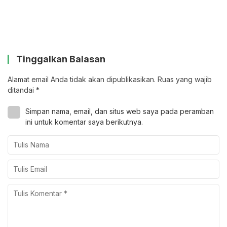
Tinggalkan Balasan
Alamat email Anda tidak akan dipublikasikan.
Ruas yang wajib
ditandai
*
Simpan nama, email, dan situs web saya pada peramban
ini untuk komentar saya berikutnya.