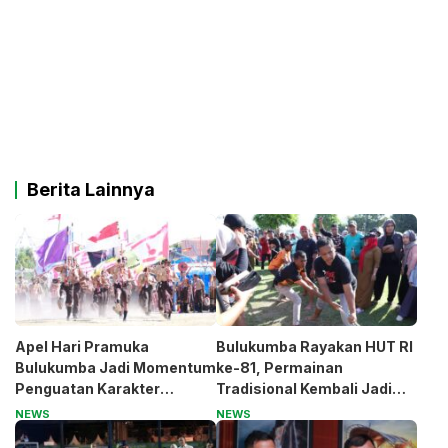
Berita Lainnya
Apel Hari Pramuka
Bulukumba Rayakan HUT RI
Bulukumba Jadi Momentum
ke-81, Permainan
Penguatan Karakter
Tradisional Kembali Jadi
Generasi Muda
Magnet
NEWS
NEWS