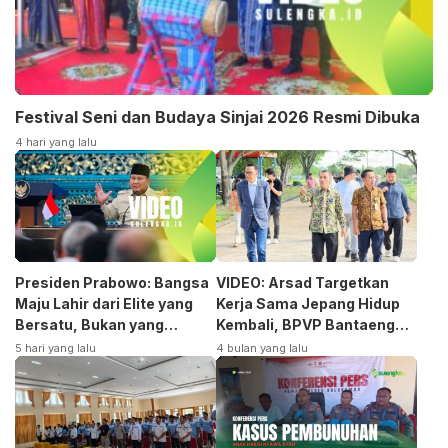
Festival Seni dan Budaya Sinjai 2026 Resmi Dibuka
4 hari yang lalu
Presiden Prabowo: Bangsa
VIDEO: Arsad Targetkan
Maju Lahir dari Elite yang
Kerja Sama Jepang Hidup
Bersatu, Bukan yang
Kembali, BPVP Bantaeng
Terpecah
Siap Bangkitkan Jurusan
5 hari yang lalu
4 bulan yang lalu
Otomotif