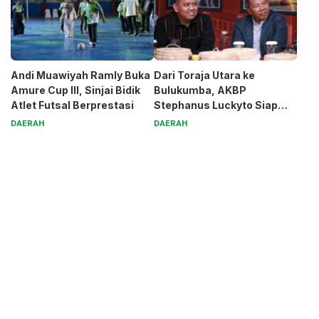
Andi Muawiyah Ramly Buka
Dari Toraja Utara ke
Amure Cup III, Sinjai Bidik
Bulukumba, AKBP
Atlet Futsal Berprestasi
Stephanus Luckyto Siap
Jaga Kamtibmas
DAERAH
DAERAH