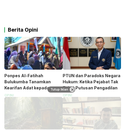
Berita Opini
Ponpes Al-Fatihah
PTUN dan Paradoks Negara
Bulukumba Tanamkan
Hukum: Ketika Pejabat Tak
Kearifan Adat kepada
Takut Putusan Pengadilan
Tutup Iklan
Santri (Bagian 1)
OPINI
OPINI