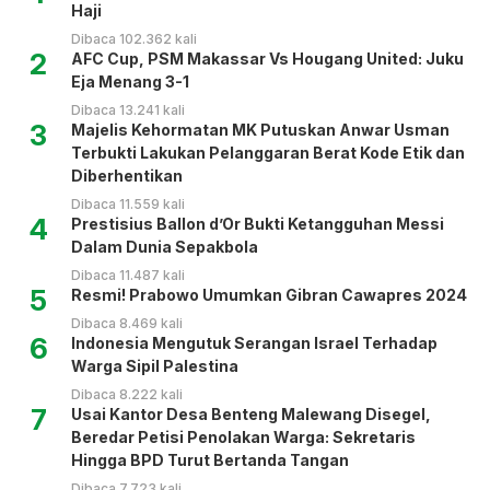
Haji
Dibaca 102.362 kali
2
AFC Cup, PSM Makassar Vs Hougang United: Juku
Eja Menang 3-1
Dibaca 13.241 kali
3
Majelis Kehormatan MK Putuskan Anwar Usman
Terbukti Lakukan Pelanggaran Berat Kode Etik dan
Diberhentikan
Dibaca 11.559 kali
4
Prestisius Ballon d’Or Bukti Ketangguhan Messi
Dalam Dunia Sepakbola
Dibaca 11.487 kali
5
Resmi! Prabowo Umumkan Gibran Cawapres 2024
Dibaca 8.469 kali
6
Indonesia Mengutuk Serangan Israel Terhadap
Warga Sipil Palestina
Dibaca 8.222 kali
7
Usai Kantor Desa Benteng Malewang Disegel,
Beredar Petisi Penolakan Warga: Sekretaris
Hingga BPD Turut Bertanda Tangan
Dibaca 7.723 kali