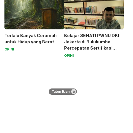
Terlalu Banyak Ceramah
Belajar SEHATI PWNU DKI
untuk Hidup yang Berat
Jakarta di Bulukumba:
Percepatan Sertifikasi
OPINI
Halal Bagi UMK
OPINI
Tutup Iklan