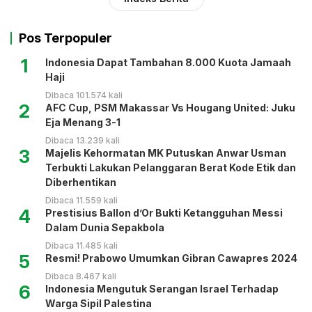
Pos Terpopuler
1
Indonesia Dapat Tambahan 8.000 Kuota Jamaah
Haji
Dibaca 101.574 kali
2
AFC Cup, PSM Makassar Vs Hougang United: Juku
Eja Menang 3-1
Dibaca 13.239 kali
3
Majelis Kehormatan MK Putuskan Anwar Usman
Terbukti Lakukan Pelanggaran Berat Kode Etik dan
Diberhentikan
Dibaca 11.559 kali
4
Prestisius Ballon d’Or Bukti Ketangguhan Messi
Dalam Dunia Sepakbola
Dibaca 11.485 kali
5
Resmi! Prabowo Umumkan Gibran Cawapres 2024
Dibaca 8.467 kali
6
Indonesia Mengutuk Serangan Israel Terhadap
Warga Sipil Palestina