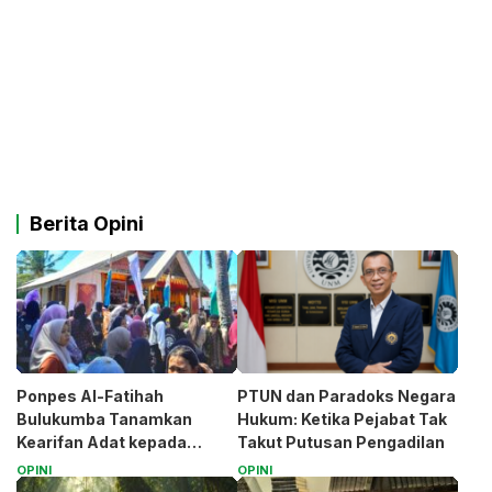
Berita Opini
Ponpes Al-Fatihah
PTUN dan Paradoks Negara
Bulukumba Tanamkan
Hukum: Ketika Pejabat Tak
Kearifan Adat kepada
Takut Putusan Pengadilan
Santri (Bagian 1)
OPINI
OPINI