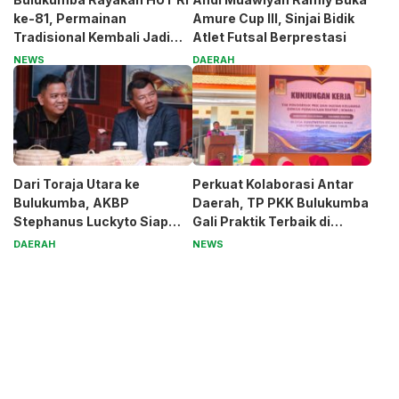
ke-81, Permainan
Amure Cup III, Sinjai Bidik
Tradisional Kembali Jadi
Atlet Futsal Berprestasi
Magnet
NEWS
DAERAH
Dari Toraja Utara ke
Perkuat Kolaborasi Antar
Bulukumba, AKBP
Daerah, TP PKK Bulukumba
Stephanus Luckyto Siap
Gali Praktik Terbaik di
Jaga Kamtibmas
Kabupaten Malang
DAERAH
NEWS