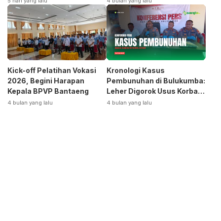
5 hari yang lalu
4 bulan yang lalu
Otomotif
Kick-off Pelatihan Vokasi
Kronologi Kasus
2026, Begini Harapan
Pembunuhan di Bulukumba:
Kepala BPVP Bantaeng
Leher Digorok Usus Korban
Dikeluarkan
4 bulan yang lalu
4 bulan yang lalu