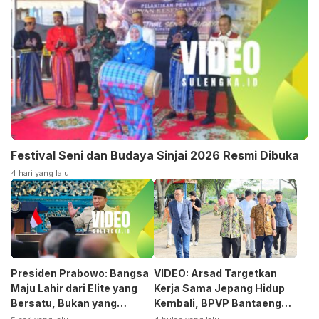
Festival Seni dan Budaya Sinjai 2026 Resmi Dibuka
4 hari yang lalu
Presiden Prabowo: Bangsa
VIDEO: Arsad Targetkan
Maju Lahir dari Elite yang
Kerja Sama Jepang Hidup
Bersatu, Bukan yang
Kembali, BPVP Bantaeng
Terpecah
Siap Bangkitkan Jurusan