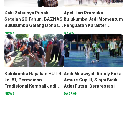
Kaki Palsunya Rusak
Apel Hari Pramuka
Setelah 20 Tahun, BAZNAS
Bulukumba Jadi Momentum
Bulukumba Galang Donasi
Penguatan Karakter
untuk Pak Pardi
Generasi Muda
NEWS
NEWS
Bulukumba Rayakan HUT RI
Andi Muawiyah Ramly Buka
ke-81, Permainan
Amure Cup III, Sinjai Bidik
Tradisional Kembali Jadi
Atlet Futsal Berprestasi
Magnet
NEWS
DAERAH