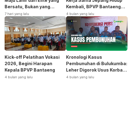
Maju Lahir dari Elite yang
Kerja Sama Jepang Hidup
Bersatu, Bukan yang
Kembali, BPVP Bantaeng
Terpecah
Siap Bangkitkan Jurusan
7 hari yang lalu
4 bulan yang lalu
Otomotif
Kick-off Pelatihan Vokasi
Kronologi Kasus
2026, Begini Harapan
Pembunuhan di Bulukumba:
Kepala BPVP Bantaeng
Leher Digorok Usus Korban
Dikeluarkan
4 bulan yang lalu
4 bulan yang lalu