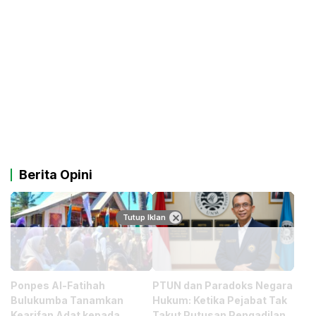
Berita Opini
Tutup Iklan
Ponpes Al-Fatihah
PTUN dan Paradoks Negara
Bulukumba Tanamkan
Hukum: Ketika Pejabat Tak
Kearifan Adat kepada
Takut Putusan Pengadilan