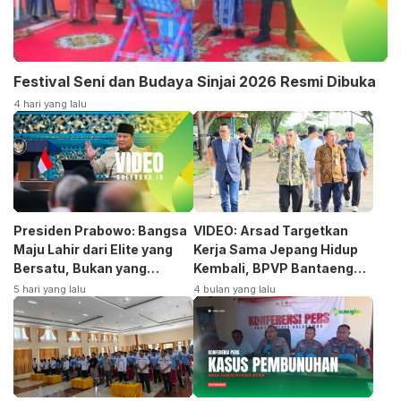
Festival Seni dan Budaya Sinjai 2026 Resmi Dibuka
4 hari yang lalu
Presiden Prabowo: Bangsa
VIDEO: Arsad Targetkan
Maju Lahir dari Elite yang
Kerja Sama Jepang Hidup
Bersatu, Bukan yang
Kembali, BPVP Bantaeng
Terpecah
Siap Bangkitkan Jurusan
5 hari yang lalu
4 bulan yang lalu
Otomotif