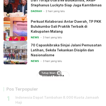
Dari Toraja Utara ke Bulukumba, AKBP
Stephanus Luckyto Siap Jaga Kamtibmas
DAERAH
2 hari yang lalu
Perkuat Kolaborasi Antar Daerah, TP PKK
Bulukumba Gali Praktik Terbaik di
Kabupaten Malang
NEWS
3 hari yang lalu
70 Capaskibraka Sinjai Jalani Pemusatan
Latihan, Sekda Tekankan Disiplin dan
Nasionalisme
NEWS
3 hari yang lalu
Tutup Iklan
Indeks Berita
Pos Terpopuler
1
Indonesia Dapat Tambahan 8.000 Kuota Jamaah
Haji