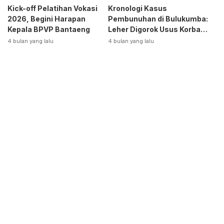
Kick-off Pelatihan Vokasi
Kronologi Kasus
2026, Begini Harapan
Pembunuhan di Bulukumba:
Kepala BPVP Bantaeng
Leher Digorok Usus Korban
Dikeluarkan
4 bulan yang lalu
4 bulan yang lalu