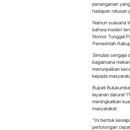
penanganan yang t
hadapan ratusan p
Namun suasana teg
bahwa insiden ter
Nomor Tunggal Pa
Pemerintah Kabu
Simulasi sengaja 
bagaimana mekanis
menunjukkan kece
kepada masyaraka
Bupati Bulukumba
layanan darurat 1
meningkatkan kual
masyarakat.
“Ini bentuk kesia
pertolongan cepat