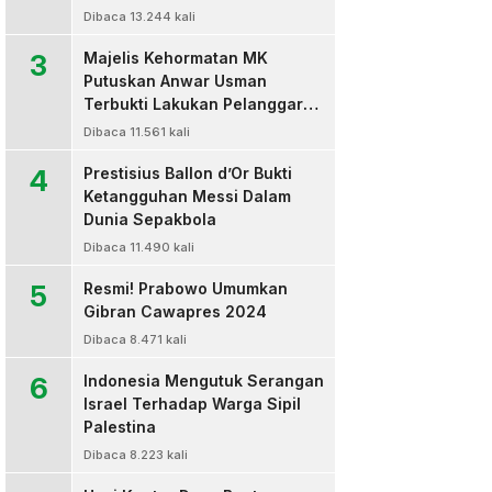
Dibaca 13.244 kali
3
Majelis Kehormatan MK
Putuskan Anwar Usman
Terbukti Lakukan Pelanggaran
Berat Kode Etik dan
Dibaca 11.561 kali
Diberhentikan
4
Prestisius Ballon d’Or Bukti
Ketangguhan Messi Dalam
Dunia Sepakbola
Dibaca 11.490 kali
5
Resmi! Prabowo Umumkan
Gibran Cawapres 2024
Dibaca 8.471 kali
6
Indonesia Mengutuk Serangan
Israel Terhadap Warga Sipil
Palestina
Dibaca 8.223 kali