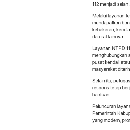
112 menjadi salah
Melalui layanan 
mendapatkan bantu
kebakaran, kecel
darurat lainnya.
Layanan NTPD 112
menghubungkan sej
pusat kendali at
masyarakat diterim
Selain itu, petug
respons tetap be
bantuan.
Peluncuran layanan
Pemerintah Kabup
yang modern, prof