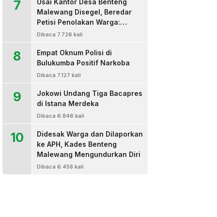
7
Usai Kantor Desa Benteng
Malewang Disegel, Beredar
Petisi Penolakan Warga:
Sekretaris Hingga BPD Turut
Dibaca 7.726 kali
Bertanda Tangan
8
Empat Oknum Polisi di
Bulukumba Positif Narkoba
Dibaca 7.127 kali
9
Jokowi Undang Tiga Bacapres
di Istana Merdeka
Dibaca 6.846 kali
10
Didesak Warga dan Dilaporkan
ke APH, Kades Benteng
Malewang Mengundurkan Diri
Dibaca 6.458 kali