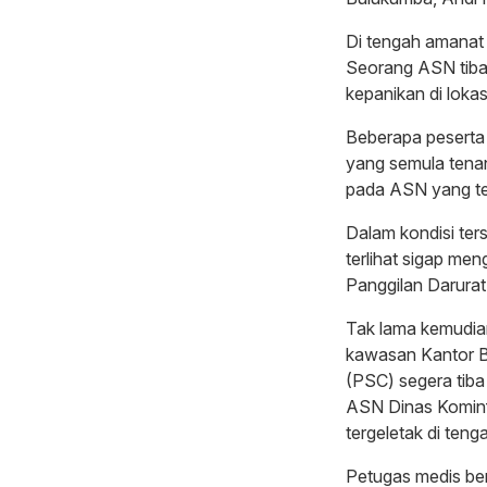
Di tengah amanat
Seorang ASN tiba-
kepanikan di lokas
Beberapa peserta 
yang semula tenan
pada ASN yang ter
Dalam kondisi ter
terlihat sigap m
Panggilan Darurat
Tak lama kemudian
kawasan Kantor Bu
(PSC) segera tiba
ASN Dinas Komin
tergeletak di teng
Petugas medis be