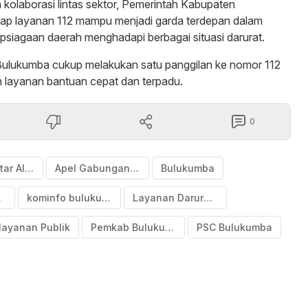
olaborasi lintas sektor, Pemerintah Kabupaten
ap layanan 112 mampu menjadi garda terdepan dalam
siagaan daerah menghadapi berbagai situasi darurat.
 Bulukumba cukup melakukan satu panggilan ke nomor 112
 layanan bantuan cepat dan terpadu.
0
Andi Muchtar Ali Yusuf
Apel Gabungan ASN
Bulukumba
mba
kominfo bulukumba
Layanan Darurat 112
layanan Publik
Pemkab Bulukumba
PSC Bulukumba