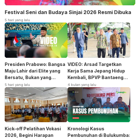
Festival Seni dan Budaya Sinjai 2026 Resmi Dibuka
5 hari yang lalu
Presiden Prabowo: Bangsa
VIDEO: Arsad Targetkan
Maju Lahir dari Elite yang
Kerja Sama Jepang Hidup
Bersatu, Bukan yang
Kembali, BPVP Bantaeng
Terpecah
Siap Bangkitkan Jurusan
5 hari yang lalu
4 bulan yang lalu
Otomotif
Kick-off Pelatihan Vokasi
Kronologi Kasus
2026, Begini Harapan
Pembunuhan di Bulukumba: