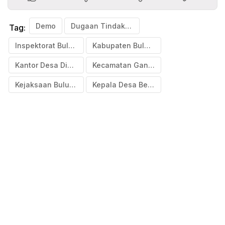
Demo
Dugaan Tindakan Korupsi
Tag:
Inspektorat Bulukumba
Kabupaten Bulukumba
Kantor Desa Disegel
Kecamatan Gantarang
Kejaksaan Bulukumba
Kepala Desa Benteng Malewang