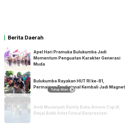
Berita Daerah
Apel Hari Pramuka Bulukumba Jadi
Momentum Penguatan Karakter Generasi
Muda
Bulukumba Rayakan HUT RI ke-81,
Permainan Tradisional Kembali Jadi Magnet
Tutup Iklan
Andi Muawiyah Ramly Buka Amure Cup III,
Sinjai Bidik Atlet Futsal Berprestasi