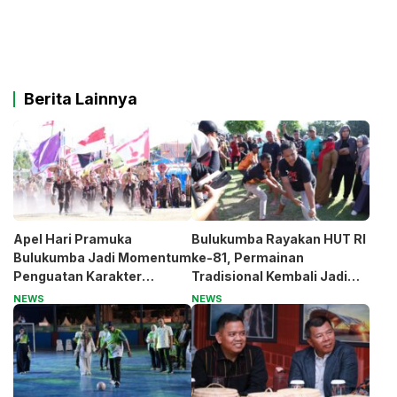
Berita Lainnya
Apel Hari Pramuka
Bulukumba Rayakan HUT RI
Bulukumba Jadi Momentum
ke-81, Permainan
Penguatan Karakter
Tradisional Kembali Jadi
Generasi Muda
Magnet
NEWS
NEWS