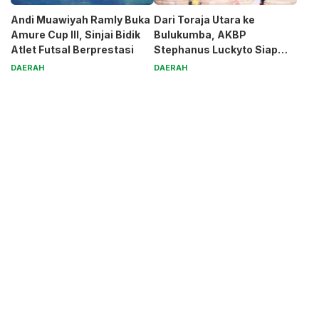
Andi Muawiyah Ramly Buka
Dari Toraja Utara ke
Amure Cup III, Sinjai Bidik
Bulukumba, AKBP
Atlet Futsal Berprestasi
Stephanus Luckyto Siap
Jaga Kamtibmas
DAERAH
DAERAH