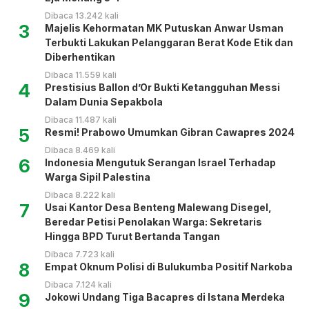
Dibaca 13.242 kali
3
Majelis Kehormatan MK Putuskan Anwar Usman
Terbukti Lakukan Pelanggaran Berat Kode Etik dan
Diberhentikan
Dibaca 11.559 kali
4
Prestisius Ballon d’Or Bukti Ketangguhan Messi
Dalam Dunia Sepakbola
Dibaca 11.487 kali
5
Resmi! Prabowo Umumkan Gibran Cawapres 2024
Dibaca 8.469 kali
6
Indonesia Mengutuk Serangan Israel Terhadap
Warga Sipil Palestina
Dibaca 8.222 kali
7
Usai Kantor Desa Benteng Malewang Disegel,
Beredar Petisi Penolakan Warga: Sekretaris
Hingga BPD Turut Bertanda Tangan
Dibaca 7.723 kali
8
Empat Oknum Polisi di Bulukumba Positif Narkoba
Dibaca 7.124 kali
9
Jokowi Undang Tiga Bacapres di Istana Merdeka