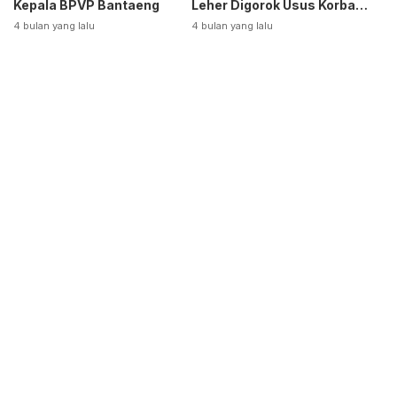
Kepala BPVP Bantaeng
Leher Digorok Usus Korban
Dikeluarkan
4 bulan yang lalu
4 bulan yang lalu