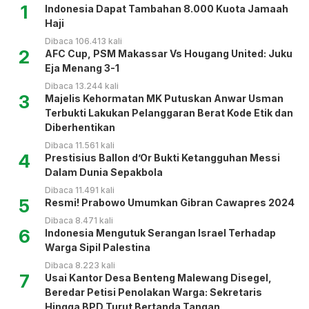
1
Indonesia Dapat Tambahan 8.000 Kuota Jamaah
Haji
Dibaca 106.413 kali
2
AFC Cup, PSM Makassar Vs Hougang United: Juku
Eja Menang 3-1
Dibaca 13.244 kali
3
Majelis Kehormatan MK Putuskan Anwar Usman
Terbukti Lakukan Pelanggaran Berat Kode Etik dan
Diberhentikan
Dibaca 11.561 kali
4
Prestisius Ballon d’Or Bukti Ketangguhan Messi
Dalam Dunia Sepakbola
Dibaca 11.491 kali
5
Resmi! Prabowo Umumkan Gibran Cawapres 2024
Dibaca 8.471 kali
6
Indonesia Mengutuk Serangan Israel Terhadap
Warga Sipil Palestina
Dibaca 8.223 kali
7
Usai Kantor Desa Benteng Malewang Disegel,
Beredar Petisi Penolakan Warga: Sekretaris
Hingga BPD Turut Bertanda Tangan