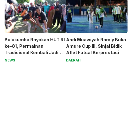
Bulukumba Rayakan HUT RI
Andi Muawiyah Ramly Buka
ke-81, Permainan
Amure Cup III, Sinjai Bidik
Tradisional Kembali Jadi
Atlet Futsal Berprestasi
Magnet
NEWS
DAERAH