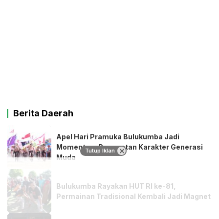
Berita Daerah
Apel Hari Pramuka Bulukumba Jadi
Momentum Penguatan Karakter Generasi
Tutup Iklan
Muda
Bulukumba Rayakan HUT RI ke-81,
Permainan Tradisional Kembali Jadi Magnet