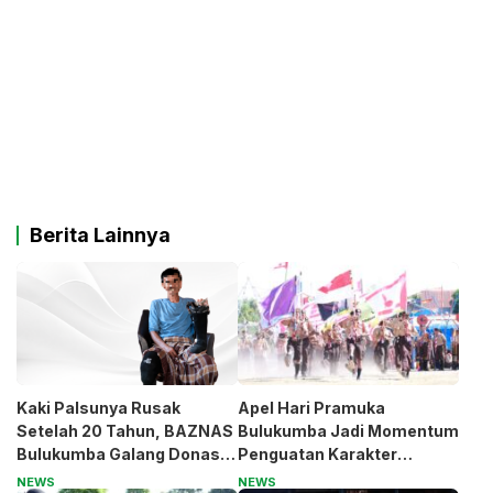
Berita Lainnya
Kaki Palsunya Rusak
Apel Hari Pramuka
Setelah 20 Tahun, BAZNAS
Bulukumba Jadi Momentum
Bulukumba Galang Donasi
Penguatan Karakter
untuk Pak Pardi
Generasi Muda
NEWS
NEWS