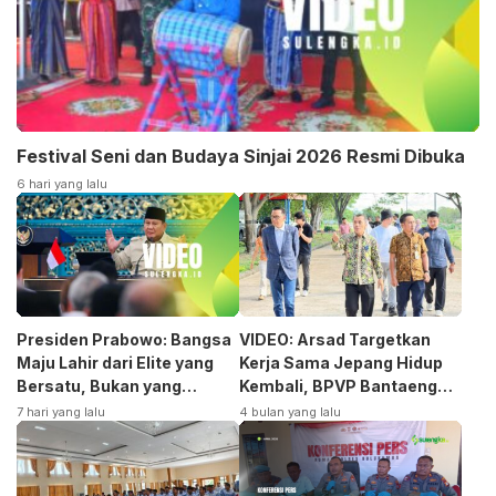
Festival Seni dan Budaya Sinjai 2026 Resmi Dibuka
6 hari yang lalu
Presiden Prabowo: Bangsa
VIDEO: Arsad Targetkan
Maju Lahir dari Elite yang
Kerja Sama Jepang Hidup
Bersatu, Bukan yang
Kembali, BPVP Bantaeng
Terpecah
Siap Bangkitkan Jurusan
7 hari yang lalu
4 bulan yang lalu
Otomotif