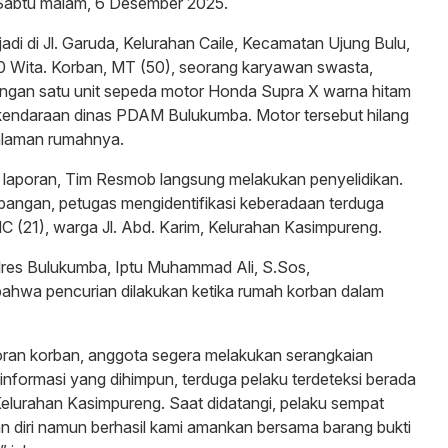
 Sabtu malam, 6 Desember 2025.
jadi di Jl. Garuda, Kelurahan Caile, Kecamatan Ujung Bulu,
00 Wita. Korban, MT (50), seorang karyawan swasta,
angan satu unit sepeda motor Honda Supra X warna hitam
endaraan dinas PDAM Bulukumba. Motor tersebut hilang
 halaman rumahnya.
 laporan, Tim Resmob langsung melakukan penyelidikan.
bangan, petugas mengidentifikasi keberadaan terduga
MC (21), warga Jl. Abd. Karim, Kelurahan Kasimpureng.
lres Bulukumba, Iptu Muhammad Ali, S.Sos,
hwa pencurian dilakukan ketika rumah korban dalam
oran korban, anggota segera melakukan serangkaian
 informasi yang dihimpun, terduga pelaku terdeteksi berada
, Kelurahan Kasimpureng. Saat didatangi, pelaku sempat
 diri namun berhasil kami amankan bersama barang bukti