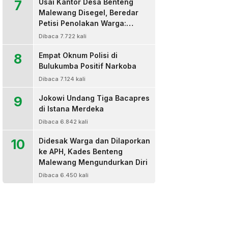
7
Usai Kantor Desa Benteng
Malewang Disegel, Beredar
Petisi Penolakan Warga:
Sekretaris Hingga BPD Turut
Dibaca 7.722 kali
Bertanda Tangan
8
Empat Oknum Polisi di
Bulukumba Positif Narkoba
Dibaca 7.124 kali
9
Jokowi Undang Tiga Bacapres
di Istana Merdeka
Dibaca 6.842 kali
10
Didesak Warga dan Dilaporkan
ke APH, Kades Benteng
Malewang Mengundurkan Diri
Dibaca 6.450 kali