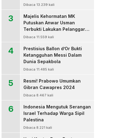
Dibaca 13.239 kali
3
Majelis Kehormatan MK
Putuskan Anwar Usman
Terbukti Lakukan Pelanggaran
Berat Kode Etik dan
Dibaca 11.559 kali
Diberhentikan
4
Prestisius Ballon d’Or Bukti
Ketangguhan Messi Dalam
Dunia Sepakbola
Dibaca 11.485 kali
5
Resmi! Prabowo Umumkan
Gibran Cawapres 2024
Dibaca 8.467 kali
6
Indonesia Mengutuk Serangan
Israel Terhadap Warga Sipil
Palestina
Dibaca 8.221 kali