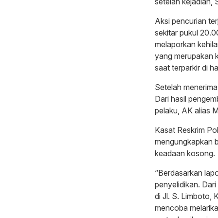
setelah kejadian,
Aksi pencurian ter
sekitar pukul 20.
melaporkan kehil
yang merupakan k
saat terparkir di
Setelah menerima
Dari hasil pengem
pelaku, AK alias 
Kasat Reskrim Po
mengungkapkan ba
keadaan kosong.
“Berdasarkan lap
penyelidikan. Dari
di Jl. S. Limboto
mencoba melarikan