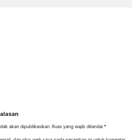
Balasan
idak akan dipublikasikan.
Ruas yang wajib ditandai
*
email, dan situs web saya pada peramban ini untuk komentar