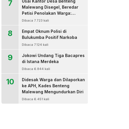
7
Usai Kantor Desa Benteng
Malewang Disegel, Beredar
Petisi Penolakan Warga:
Sekretaris Hingga BPD Turut
Dibaca 7.723 kali
Bertanda Tangan
8
Empat Oknum Polisi di
Bulukumba Positif Narkoba
Dibaca 7.124 kali
9
Jokowi Undang Tiga Bacapres
di Istana Merdeka
Dibaca 6.844 kali
10
Didesak Warga dan Dilaporkan
ke APH, Kades Benteng
Malewang Mengundurkan Diri
Dibaca 6.451 kali