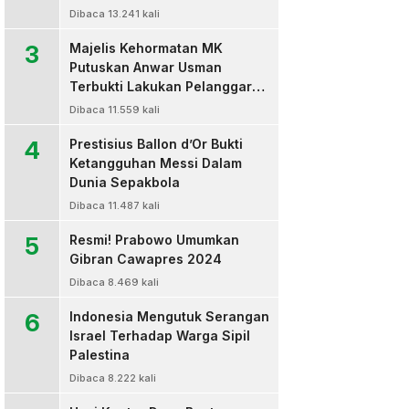
Dibaca 13.241 kali
3
Majelis Kehormatan MK
Putuskan Anwar Usman
Terbukti Lakukan Pelanggaran
Berat Kode Etik dan
Dibaca 11.559 kali
Diberhentikan
4
Prestisius Ballon d’Or Bukti
Ketangguhan Messi Dalam
Dunia Sepakbola
Dibaca 11.487 kali
5
Resmi! Prabowo Umumkan
Gibran Cawapres 2024
Dibaca 8.469 kali
6
Indonesia Mengutuk Serangan
Israel Terhadap Warga Sipil
Palestina
Dibaca 8.222 kali