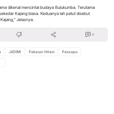
lama dikenal mencintai budaya Bulukumba. Terutama
 sekedar Kajang biasa. Keduanya lah patut disebut
Kajang,” Jelasnya.
0
a
JADIMI
Pakaian Hitam
Passapu
2024