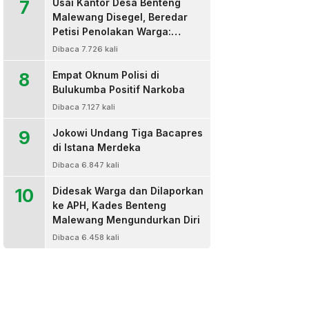
7
Usai Kantor Desa Benteng
Malewang Disegel, Beredar
Petisi Penolakan Warga:
Sekretaris Hingga BPD Turut
Dibaca 7.726 kali
Bertanda Tangan
8
Empat Oknum Polisi di
Bulukumba Positif Narkoba
Dibaca 7.127 kali
9
Jokowi Undang Tiga Bacapres
di Istana Merdeka
Dibaca 6.847 kali
10
Didesak Warga dan Dilaporkan
ke APH, Kades Benteng
Malewang Mengundurkan Diri
Dibaca 6.458 kali