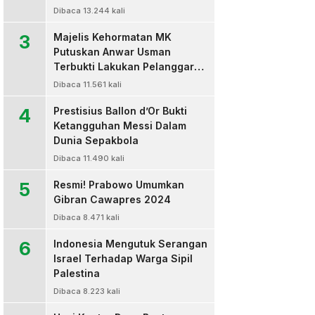
Dibaca 13.244 kali
3
Majelis Kehormatan MK
Putuskan Anwar Usman
Terbukti Lakukan Pelanggaran
Berat Kode Etik dan
Dibaca 11.561 kali
Diberhentikan
4
Prestisius Ballon d’Or Bukti
Ketangguhan Messi Dalam
Dunia Sepakbola
Dibaca 11.490 kali
5
Resmi! Prabowo Umumkan
Gibran Cawapres 2024
Dibaca 8.471 kali
6
Indonesia Mengutuk Serangan
Israel Terhadap Warga Sipil
Palestina
Dibaca 8.223 kali