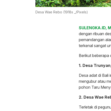
Desa Wae Rebo (1918s _/Pixels)
SULENGKA.ID, 
dengan ribuan de
pemandangan alam.
terkenal sangat u
Berikut beberapa 
1. Desa Trunyan,
Desa adat di Bali 
mengubur atau me
pohon Taru Menya
2. Desa Wae Re
Terletak di pegu