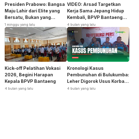
Presiden Prabowo: Bangsa
VIDEO: Arsad Targetkan
Maju Lahir dari Elite yang
Kerja Sama Jepang Hidup
Bersatu, Bukan yang
Kembali, BPVP Bantaeng
Terpecah
Siap Bangkitkan Jurusan
1 minggu yang lalu
4 bulan yang lalu
Otomotif
Kick-off Pelatihan Vokasi
Kronologi Kasus
2026, Begini Harapan
Pembunuhan di Bulukumba:
Kepala BPVP Bantaeng
Leher Digorok Usus Korban
Dikeluarkan
4 bulan yang lalu
4 bulan yang lalu