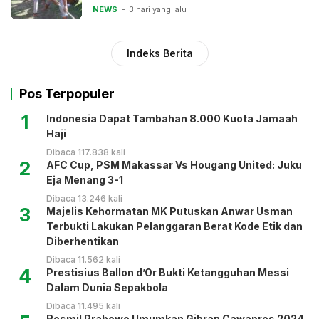
NEWS
3 hari yang lalu
Indeks Berita
Pos Terpopuler
1
Indonesia Dapat Tambahan 8.000 Kuota Jamaah
Haji
Dibaca 117.838 kali
2
AFC Cup, PSM Makassar Vs Hougang United: Juku
Eja Menang 3-1
Dibaca 13.246 kali
3
Majelis Kehormatan MK Putuskan Anwar Usman
Terbukti Lakukan Pelanggaran Berat Kode Etik dan
Diberhentikan
Dibaca 11.562 kali
4
Prestisius Ballon d’Or Bukti Ketangguhan Messi
Dalam Dunia Sepakbola
Dibaca 11.495 kali
Resmi! Prabowo Umumkan Gibran Cawapres 2024