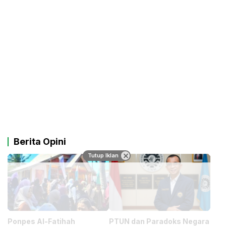
Berita Opini
Tutup Iklan
Ponpes Al-Fatihah
PTUN dan Paradoks Negara