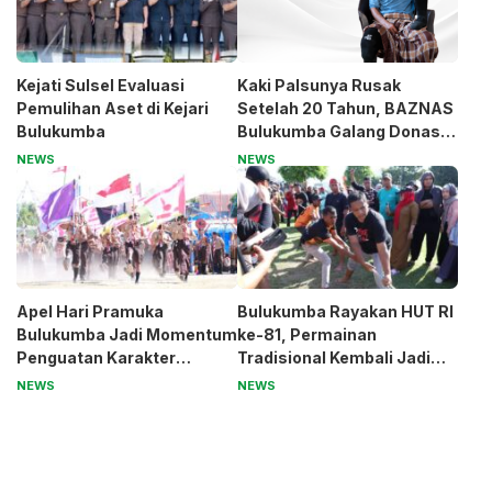
Kejati Sulsel Evaluasi
Kaki Palsunya Rusak
Pemulihan Aset di Kejari
Setelah 20 Tahun, BAZNAS
Bulukumba
Bulukumba Galang Donasi
untuk Pak Pardi
NEWS
NEWS
Apel Hari Pramuka
Bulukumba Rayakan HUT RI
Bulukumba Jadi Momentum
ke-81, Permainan
Penguatan Karakter
Tradisional Kembali Jadi
Generasi Muda
Magnet
NEWS
NEWS