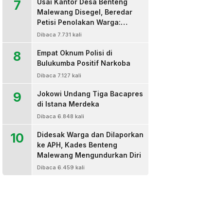
7
Usai Kantor Desa Benteng
Malewang Disegel, Beredar
Petisi Penolakan Warga:
Sekretaris Hingga BPD Turut
Dibaca 7.731 kali
Bertanda Tangan
8
Empat Oknum Polisi di
Bulukumba Positif Narkoba
Dibaca 7.127 kali
9
Jokowi Undang Tiga Bacapres
di Istana Merdeka
Dibaca 6.848 kali
10
Didesak Warga dan Dilaporkan
ke APH, Kades Benteng
Malewang Mengundurkan Diri
Dibaca 6.459 kali