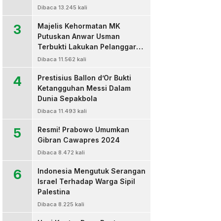
Dibaca 13.245 kali
3
Majelis Kehormatan MK
Putuskan Anwar Usman
Terbukti Lakukan Pelanggaran
Berat Kode Etik dan
Dibaca 11.562 kali
Diberhentikan
4
Prestisius Ballon d’Or Bukti
Ketangguhan Messi Dalam
Dunia Sepakbola
Dibaca 11.493 kali
5
Resmi! Prabowo Umumkan
Gibran Cawapres 2024
Dibaca 8.472 kali
6
Indonesia Mengutuk Serangan
Israel Terhadap Warga Sipil
Palestina
Dibaca 8.225 kali