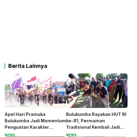
Berita Lainnya
Apel Hari Pramuka
Bulukumba Rayakan HUT RI
Bulukumba Jadi Momentum
ke-81, Permainan
Penguatan Karakter
Tradisional Kembali Jadi
Generasi Muda
Magnet
NEWS
NEWS