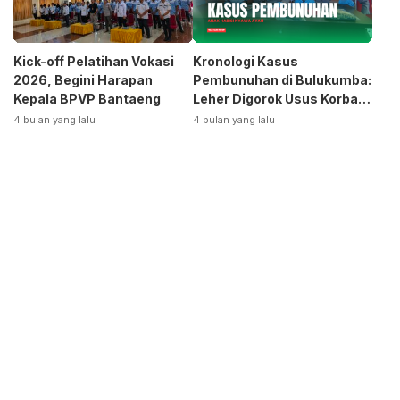
Kick-off Pelatihan Vokasi
Kronologi Kasus
2026, Begini Harapan
Pembunuhan di Bulukumba:
Kepala BPVP Bantaeng
Leher Digorok Usus Korban
Dikeluarkan
4 bulan yang lalu
4 bulan yang lalu