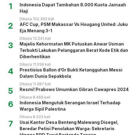
1
Indonesia Dapat Tambahan 8.000 Kuota Jamaah
Haji
Dibaca 102.362 kali
2
AFC Cup, PSM Makassar Vs Hougang United: Juku
Eja Menang 3-1
Dibaca 13.241 kali
3
Majelis Kehormatan MK Putuskan Anwar Usman
Terbukti Lakukan Pelanggaran Berat Kode Etik dan
Diberhentikan
Dibaca 11.559 kali
4
Prestisius Ballon d’Or Bukti Ketangguhan Messi
Dalam Dunia Sepakbola
Dibaca 11.487 kali
5
Resmi! Prabowo Umumkan Gibran Cawapres 2024
Dibaca 8.469 kali
6
Indonesia Mengutuk Serangan Israel Terhadap
Warga Sipil Palestina
Dibaca 8.222 kali
7
Usai Kantor Desa Benteng Malewang Disegel,
Beredar Petisi Penolakan Warga: Sekretaris
Hingga BPD Turut Bertanda Tangan