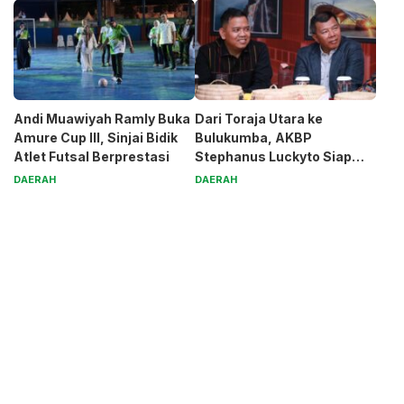
Andi Muawiyah Ramly Buka
Dari Toraja Utara ke
Amure Cup III, Sinjai Bidik
Bulukumba, AKBP
Atlet Futsal Berprestasi
Stephanus Luckyto Siap
Jaga Kamtibmas
DAERAH
DAERAH