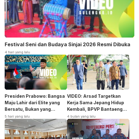
Festival Seni dan Budaya Sinjai 2026 Resmi Dibuka
4 hari yang lalu
Presiden Prabowo: Bangsa
VIDEO: Arsad Targetkan
Maju Lahir dari Elite yang
Kerja Sama Jepang Hidup
Bersatu, Bukan yang
Kembali, BPVP Bantaeng
Terpecah
Siap Bangkitkan Jurusan
5 hari yang lalu
4 bulan yang lalu
Otomotif