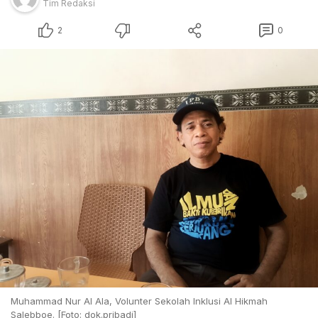
Tim Redaksi
2
0
Muhammad Nur Al Ala, Volunter Sekolah Inklusi Al Hikmah
Salebboe. [Foto: dok.pribadi]