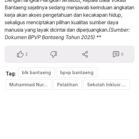
Dengan langkah-langkah tersebut, Kepala Balai Vokasi
Bantaeng sejatinya sedang menjawab kerinduan angkatan
kerja akan akses pengetahuan dan kecakapan hidup,
sekaligus menciptakan pilihan kualitas sumber daya
manusia yang layak dicintai dan diperjuangkan.
(Sumber:
Dokumen BPVP Bantaeng Tahun 2025) **
2
0
blk bantaeng
bpvp bantaeng
Tag:
Muhammad Nur Al Ala
Pelatihan
Sekolah Inklusi Al Hikmah Salebboe